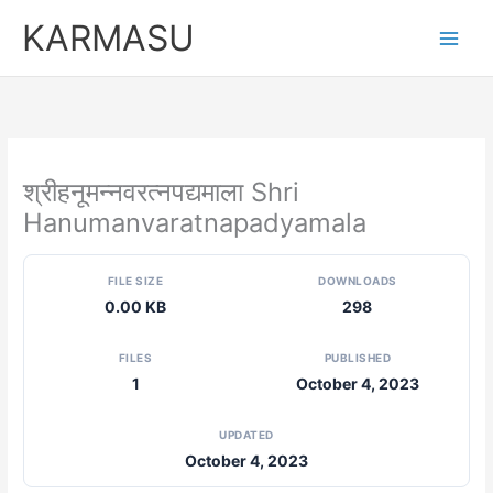
Skip
KARMASU
to
content
श्रीहनूमन्नवरत्नपद्यमाला Shri
Hanumanvaratnapadyamala
FILE SIZE
DOWNLOADS
0.00 KB
298
FILES
PUBLISHED
1
October 4, 2023
UPDATED
October 4, 2023