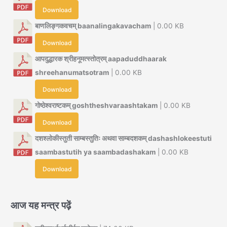
Download
बाणलिङ्गकवचम् baanalingakavacham
| 0.00 KB
Download
आपदुद्धारक श्रीहनूमत्स्तोत्रम् aapaduddhaarak
shreehanumatsotram
| 0.00 KB
Download
गोष्ठेश्वराष्टकम् goshtheshvaraashtakam
| 0.00 KB
Download
दशश्लोकीस्तुती साम्बस्तुतिः अथवा साम्बदशकम् dashashlokeestuti
saambastutih ya saambadashakam
| 0.00 KB
Download
आज यह मन्त्र पढ़ें