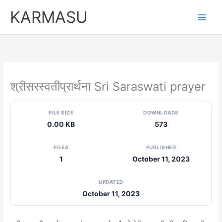
Skip
KARMASU
to
content
श्रीसरस्वतीप्रार्थना Sri Saraswati prayer
FILE SIZE
DOWNLOADS
0.00 KB
573
FILES
PUBLISHED
1
October 11, 2023
UPDATED
October 11, 2023