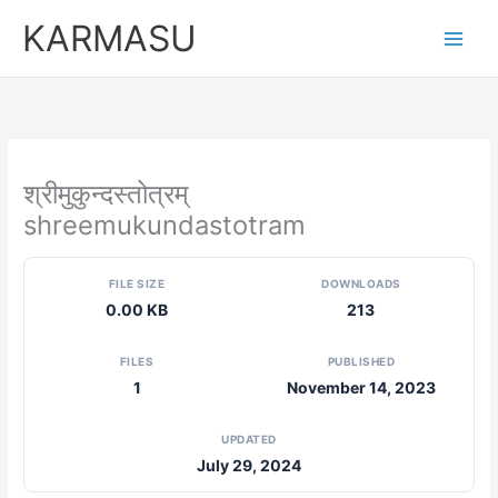
Skip
KARMASU
to
content
श्रीमुकुन्दस्तोत्रम्
shreemukundastotram
FILE SIZE
DOWNLOADS
0.00 KB
213
FILES
PUBLISHED
1
November 14, 2023
UPDATED
July 29, 2024