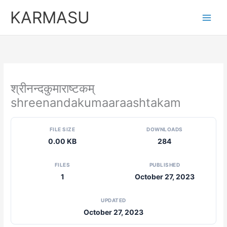
Skip
KARMASU
to
content
श्रीनन्दकुमाराष्टकम्
shreenandakumaaraashtakam
FILE SIZE
DOWNLOADS
0.00 KB
284
FILES
PUBLISHED
1
October 27, 2023
UPDATED
October 27, 2023