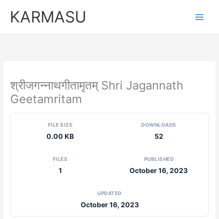
Skip
KARMASU
to
content
श्रीजगन्नाथगीतामृतम् Shri Jagannath
Geetamritam
FILE SIZE
DOWNLOADS
0.00 KB
52
FILES
PUBLISHED
1
October 16, 2023
UPDATED
October 16, 2023