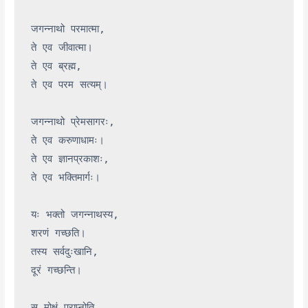
जगन्नाथो परमात्मा,

ते एव जीवात्मा।

ते एव ब्रह्म,

ते एव परम सत्यम्।

जगन्नाथो प्रेमसागरः,

ते एव करुणाधामः।

ते एव ज्ञानप्रकाशः,

ते एव भक्तिमार्गः।

यः भक्तो जगन्नाथस्य,

शरणं गच्छति।

तस्य सर्वदुःखानि,

दूरं गच्छन्ति।

स मोक्षं प्राप्नोति,
