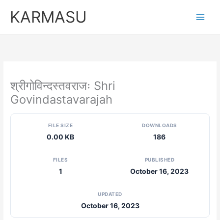
Skip
KARMASU
to
content
श्रीगोविन्दस्तवराजः Shri
Govindastavarajah
FILE SIZE
DOWNLOADS
0.00 KB
186
FILES
PUBLISHED
1
October 16, 2023
UPDATED
October 16, 2023