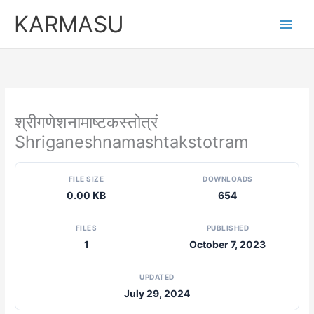
Skip
KARMASU
to
content
श्रीगणेशनामाष्टकस्तोत्रं
Shriganeshnamashtakstotram
FILE SIZE
DOWNLOADS
0.00 KB
654
FILES
PUBLISHED
1
October 7, 2023
UPDATED
July 29, 2024