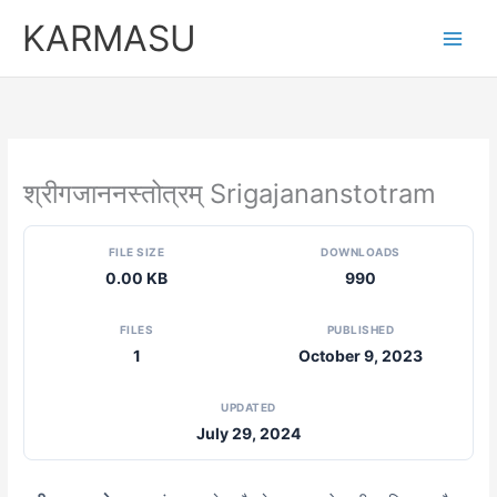
Skip
KARMASU
to
content
श्रीगजाननस्तोत्रम् Srigajananstotram
FILE SIZE
DOWNLOADS
0.00 KB
990
FILES
PUBLISHED
1
October 9, 2023
UPDATED
July 29, 2024