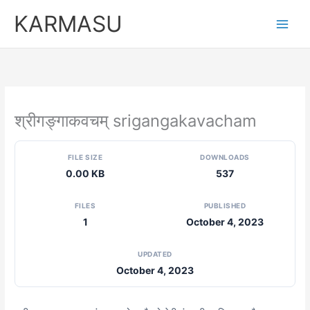
Skip
KARMASU
to
content
श्रीगङ्गाकवचम् srigangakavacham
FILE SIZE
DOWNLOADS
0.00 KB
537
FILES
PUBLISHED
1
October 4, 2023
UPDATED
October 4, 2023