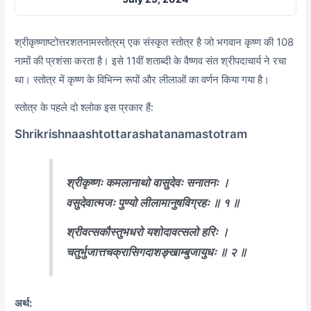
श्रीकृष्णाष्टोत्तरशतनामस्तोत्रम् एक संस्कृत स्तोत्र है जो भगवान कृष्ण की 108
नामों की प्रशंसा करता है। इसे 11वीं शताब्दी के वैष्णव संत श्रीपदाचार्य ने रचा
था। स्तोत्र में कृष्ण के विभिन्न रूपों और लीलाओं का वर्णन किया गया है।
स्तोत्र के पहले दो श्लोक इस प्रकार हैं:
Shrikrishnaashtottarashatanamastotram
श्रीकृष्णः कमलानाथो वासुदेवः सनातनः ।
वसुदेवात्मजः पुण्यो लीलामानुषविग्रहः ॥ १ ॥
श्रीवत्सकौस्तुभधरो यशोदावत्सलो हरिः ।
चतुर्भुजात्तचक्रासिगदाशङ्खाम्बुजायुधः ॥ २ ॥
अर्थ: