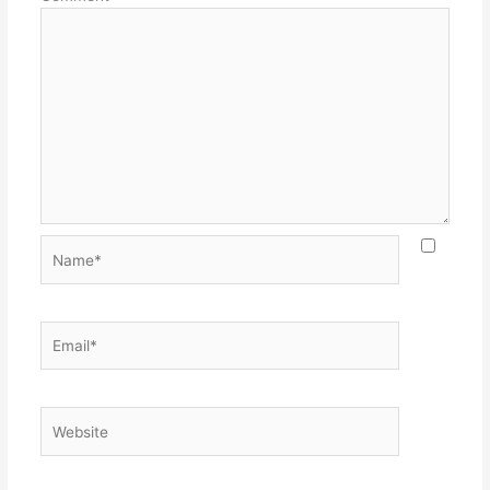
Name*
Email*
Website