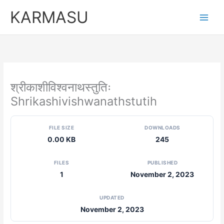
Skip
KARMASU
to
content
श्रीकाशीविश्वनाथस्तुतिः
Shrikashivishwanathstutih
FILE SIZE
DOWNLOADS
0.00 KB
245
FILES
PUBLISHED
1
November 2, 2023
UPDATED
November 2, 2023