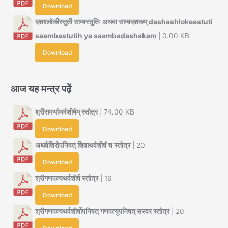
Download
दशश्लोकीस्तुती साम्बस्तुतिः अथवा साम्बदशकम् dashashlokeestuti
saambastutih ya saambadashakam
| 0.00 KB
Download
आज यह मन्त्र पढ़ें
श्रीसमर्थाथर्वशीर्षम् स्तोत्र
| 74.00 KB
Download
अथर्वशिरोपनिषत् शिवाथर्वशीर्षं च स्तोत्र
| 20
Download
श्रीगणपत्यथर्वशीर्ष स्तोत्र
| 16
Download
श्रीगणपत्यथर्वशीर्षोपनिषत् गणपत्युपनिषत् सस्वर स्तोत्र
| 20