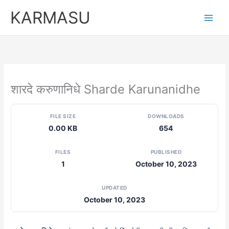
Skip
KARMASU
to
content
शारदे करुणानिधे Sharde Karunanidhe
FILE SIZE
DOWNLOADS
0.00 KB
654
FILES
PUBLISHED
1
October 10, 2023
UPDATED
October 10, 2023