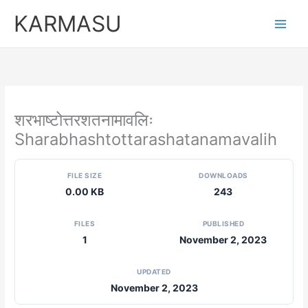
Skip
KARMASU
to
content
शरभाष्टोत्तरशतनामावलिः
Sharabhashtottarashatanamavalih
FILE SIZE
DOWNLOADS
0.00 KB
243
FILES
PUBLISHED
1
November 2, 2023
UPDATED
November 2, 2023