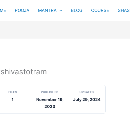
ME
POOJA
MANTRA
BLOG
COURSE
SHAST
sarshivastotram
FILES
PUBLISHED
UPDATED
1
November 19,
July 29, 2024
2023