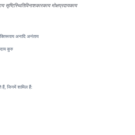
य सृष्टिस्थितिविनाशकारकाय मोक्षप्रदायकाय
शक्तिरूपाय अनादि अनंताय
रदाय कुरु
ं, जिनमें शामिल हैं: