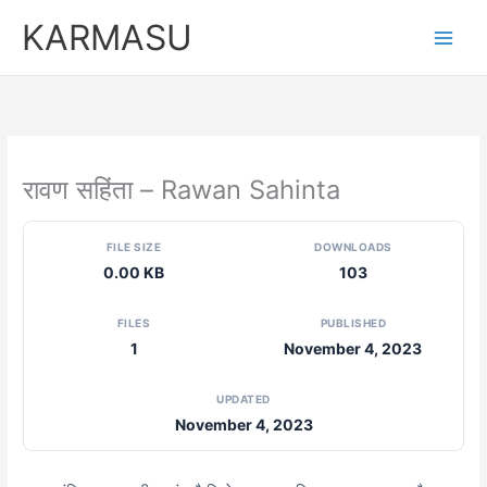
Skip
KARMASU
to
content
रावण सहिंता – Rawan Sahinta
FILE SIZE
DOWNLOADS
0.00 KB
103
FILES
PUBLISHED
1
November 4, 2023
UPDATED
November 4, 2023