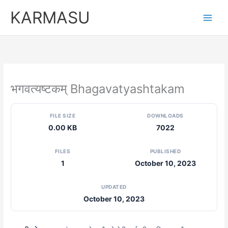
Skip
KARMASU
to
content
भगवत्यष्टकम् Bhagavatyashtakam
FILE SIZE
DOWNLOADS
0.00 KB
7022
FILES
PUBLISHED
1
October 10, 2023
UPDATED
October 10, 2023