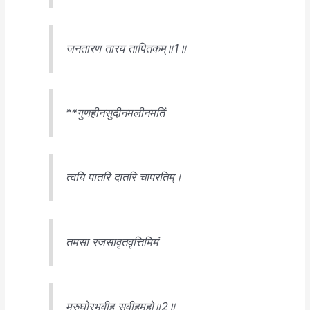
जनतारण तारय तापितकम्॥1॥
**गुणहीनसुदीनमलीनमतिं
त्वयि पातरि दातरि चापरतिम्।
तमसा रजसावृतवृत्तिमिमं
मरुघोरभूवीह सुवीहमहो॥2॥