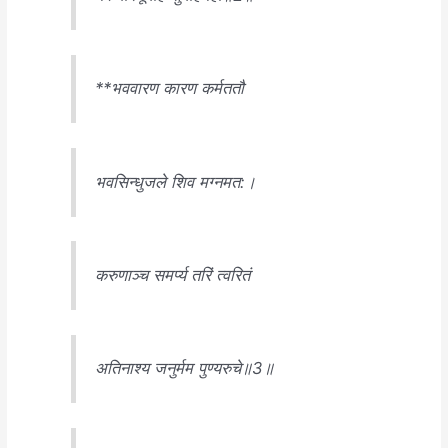
**भववारण कारण कर्मततौ
भवसिन्धुजले शिव मग्नमत:।
करुणाञ्च सम‌र्प्य तरिं त्वरितं
अतिनाश्य जनुर्मम पुण्यरुचे॥3॥