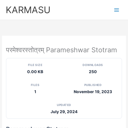
Skip
KARMASU
to
content
परमेश्वरस्तोत्रम् Parameshwar Stotram
FILE SIZE
DOWNLOADS
0.00 KB
250
FILES
PUBLISHED
1
November 19, 2023
UPDATED
July 29, 2024