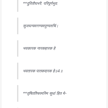
**दुरितौघभरै: परिपूर्णभुव:
सुजघन्यमगण्यमपुण्यरुचिं।
भवकारक नारकहारक हे
भवतारक पातकदारक हे॥4॥
**तृषितश्चिरमस्मि सुधां हित मे-