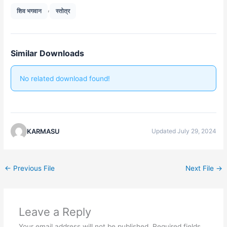
,
शिव भगवान
स्तोत्र
Similar Downloads
No related download found!
KARMASU
Updated July 29, 2024
←
Previous File
Next File
→
Leave a Reply
Your email address will not be published.
Required fields