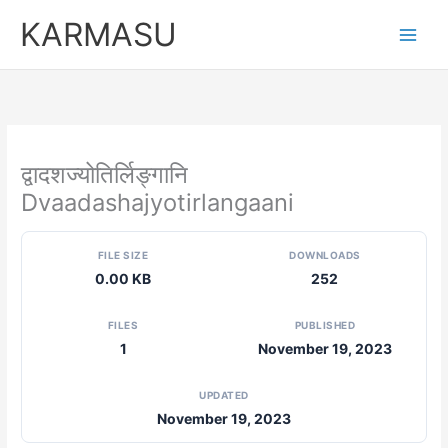
Skip
KARMASU
to
content
द्वादशज्योतिर्लिङ्गानि
Dvaadashajyotirlangaani
FILE SIZE
DOWNLOADS
0.00 KB
252
FILES
PUBLISHED
1
November 19, 2023
UPDATED
November 19, 2023