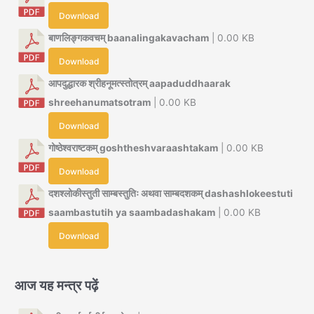
Download
बाणलिङ्गकवचम् baanalingakavacham
| 0.00 KB
Download
आपदुद्धारक श्रीहनूमत्स्तोत्रम् aapaduddhaarak
shreehanumatsotram
| 0.00 KB
Download
गोष्ठेश्वराष्टकम् goshtheshvaraashtakam
| 0.00 KB
Download
दशश्लोकीस्तुती साम्बस्तुतिः अथवा साम्बदशकम् dashashlokeestuti
saambastutih ya saambadashakam
| 0.00 KB
Download
आज यह मन्त्र पढ़ें