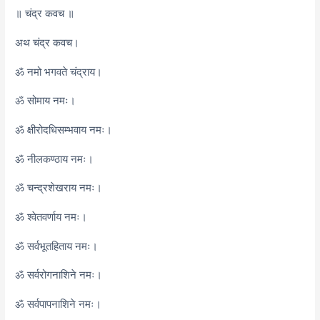
॥ चंद्र कवच ॥
अथ चंद्र कवच।
ॐ नमो भगवते चंद्राय।
ॐ सोमाय नमः।
ॐ क्षीरोदधिसम्भवाय नमः।
ॐ नीलकण्ठाय नमः।
ॐ चन्द्रशेखराय नमः।
ॐ श्वेतवर्णाय नमः।
ॐ सर्वभूतहिताय नमः।
ॐ सर्वरोगनाशिने नमः।
ॐ सर्वपापनाशिने नमः।