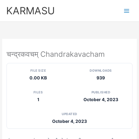
Skip
KARMASU
to
content
चन्द्रकवचम् Chandrakavacham
FILE SIZE
DOWNLOADS
0.00 KB
939
FILES
PUBLISHED
1
October 4, 2023
UPDATED
October 4, 2023