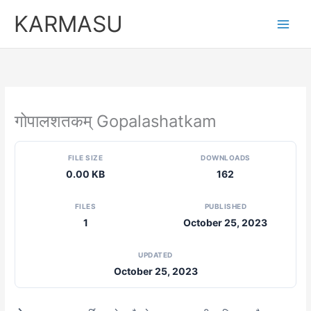
Skip
KARMASU
to
content
गोपालशतकम् Gopalashatkam
FILE SIZE
DOWNLOADS
0.00 KB
162
FILES
PUBLISHED
1
October 25, 2023
UPDATED
October 25, 2023