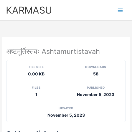
Skip
KARMASU
to
content
अष्टमूर्तिस्तवः Ashtamurtistavah
FILE SIZE
DOWNLOADS
0.00 KB
58
FILES
PUBLISHED
1
November 5, 2023
UPDATED
November 5, 2023