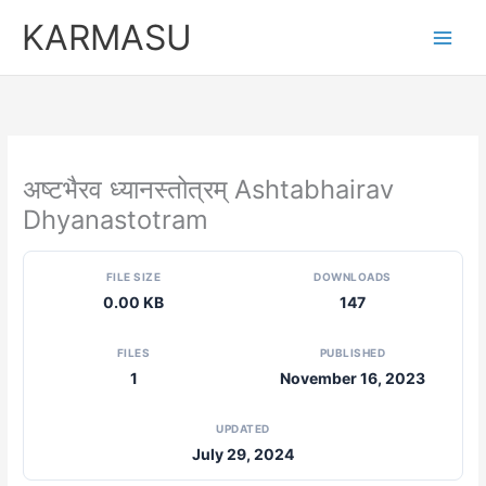
Skip
KARMASU
to
content
अष्टभैरव ध्यानस्तोत्रम् Ashtabhairav
Dhyanastotram
FILE SIZE
DOWNLOADS
0.00 KB
147
FILES
PUBLISHED
1
November 16, 2023
UPDATED
July 29, 2024