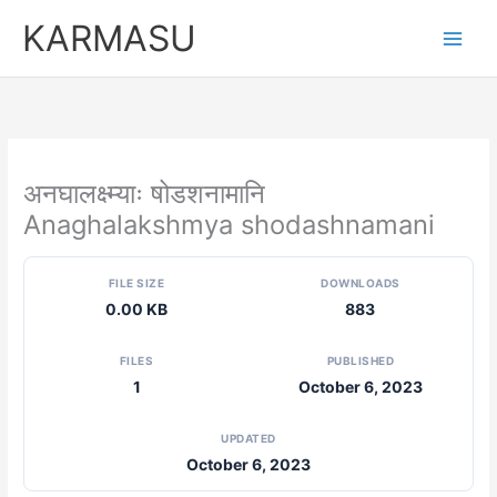
Skip
KARMASU
to
content
अनघालक्ष्म्याः षोडशनामानि
Anaghalakshmya shodashnamani
FILE SIZE
DOWNLOADS
0.00 KB
883
FILES
PUBLISHED
1
October 6, 2023
UPDATED
October 6, 2023