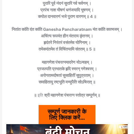
पुरारि पूर्व नंदनं सुरारि गर्व चर्वणम् ।
प्रपंच नाश भीषणं धनंजयादि भूषणम् ।
कपोल दानवारणं भजे पुराण वारणम् ॥ 4 ॥
नितांत कांति दंत कांति Ganesha Pancharatnam
मंत कांति कात्मजम् ।
अचिंत्य रूपमंत हीन मंतराय कृंतनम् ।
हृदंतरे निरंतरं वसंतमेव योगिनाम् ।
तमेकदंतमेव तं विचिंतयामि संततम् ॥ 5 ॥
महागणेश पंचरत्नमादरेण योऽन्वहम् ।
प्रजल्पति प्रभातके हृदि स्मरन् गणेश्वरम् ।
अरोगतामदोषतां सुसाहितीं सुपुत्रताम् ।
समाहितायु रष्टभूति मभ्युपैति सोऽचिरात् ॥
॥
इति
श्री महागणेश पंचरत्न स्तोत्र सम्पूर्णम् ॥
सम्पूर्ण जानकारी के
लिए क्लिक करें…