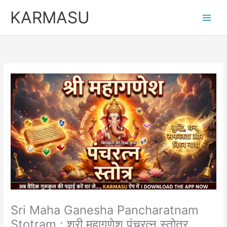
Skip
KARMASU
to
content
Sri Maha Ganesha Pancharatnam
Stotram : श्री महागणेश पंचरत्न स्तोत्र….