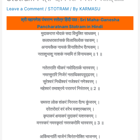
Leave a Comment
/
STOTRAM
/ By
KARMASU
श्री महागणेश पंचरत्न स्तोत्र हिंदी पाठ : Sri Maha-Ganesha
Pancharatnam Stotram in Hindi
मुदाकरात्त मोदकं सदा विमुक्ति साधकम् ।
कलाधरावतंसकं विलासिलोक रक्षकम् ।
अनायकैक नायकं विनाशितेभ दैत्यकम् ।
नताशुभाशु नाशकं नमामि तं विनायकम् ॥ 1 ॥
नतेतराति भीकरं नवोदितार्क भास्वरम् ।
नमत्सुरारि निर्जरं नताधिकापदुद्ढरम् ।
सुरेश्वरं निधीश्वरं गजेश्वरं गणेश्वरम् ।
महेश्वरं तमाश्रये परात्परं निरंतरम् ॥ 2 ॥
समस्त लोक शंकरं निरस्त दैत्य कुंजरम् ।
दरेतरोदरं वरं वरेभ वक्त्रमक्षरम् ।
कृपाकरं क्षमाकरं मुदाकरं यशस्करम् ।
मनस्करं नमस्कृतां नमस्करोमि भास्वरम् ॥ 3 ॥
अकिंचनार्ति मार्जनं चिरंतनोक्ति भाजनम् ।