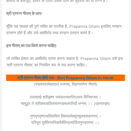
कमियों के बावजूद, ईश्वर के प्रति उसके प्रेम की सुंदरता का भी वर्णन है।
श्री प्रपन्न गीताम् के लाभ:
चूँकि यह साधक की पूर्ण भक्ति का प्रतीक है, Prapanna Gitam इसलिए भगवान
प्रसन्न होते हैं और उसे आशीर्वाद तथा वरदान प्रदान करते हैं।
इस गीताम् का पाठ किसे करना चाहिए:
जो व्यक्ति ईश्वर का आशीर्वाद प्राप्त करना चाहता है, Prapanna Gitam उसे इस
‘श्री प्रपन्न गीताम्’ का नियमित रूप से पाठ करना चाहिए।
श्री प्रपन्न गीतम् हिंदी पाठ : Shri Prapanna Gitam in Hindi
(पंचमस्वरमेकतालं भजनम्, विहागरागेण गीयते)
परमसखे श्रीकृष्ण भयंकरभवार्णवेऽव्यय विनिमग्नम् ।
मामुद्धर ते श्रीकरलालितचरणकमलपरिधौ लग्नम् ।। (ध्रुवपद्म)
गुणमृगतृष्णाचलितधियं विषयार्थसमुत्सुकदशकरणम् ।
परिभूतं दुर्मतिनरनिकरैर्मतिभ्रमार्जितगुणशरणम् ।।