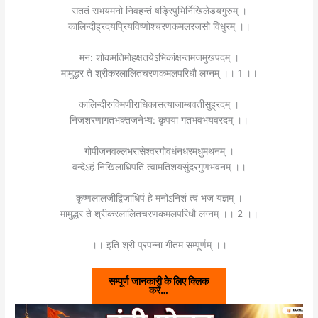
सततं सभयमनो निवहन्तं षड्रिपुभिर्निखिलेडयगुरुम् ।
कालिन्दीह्रदयप्रियविष्णोश्चरणकमलरजसो विधुरम् ।।
मन: शोकमतिमोहक्षतयेऽभिकांक्षन्तमजमुखपदम् ।
मामुद्धर ते श्रीकरलालितचरणकमलपरिधौ लग्नम् ।। 1 ।।
कालिन्दीरुक्मिणीराधिकासत्याजाम्बवतीसुह्रदम् ।
निजशरणागतभक्तजनेभ्य: कृपया गतभवभयवरदम् ।।
गोपीजनवल्लभरासेश्वरगोवर्धनधरमधुमथनम् ।
वन्देऽहं निखिलाधिपतिं त्वामतिशयसुंदरगुणभवनम् ।।
कृष्णलालजीद्विजाधिपं हे मनोऽनिशं त्वं भज यज्ञम् ।
मामुद्धर ते श्रीकरलालितचरणकमलपरिधौ लग्नम् ।। 2 ।।
।। इति श्री प्रपन्ना गीतम सम्पूर्णम् ।।
सम्पूर्ण जानकारी के लिए क्लिक
करें…