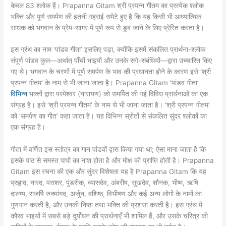
केवल 83 श्लोक हैं। Prapanna Gitam श्री प्रपन्न गीतम का प्रत्येक श्लोक
भक्ति और पूर्ण समर्पण की इतनी गहराई समेटे हुए है कि यह किसी भी आध्यात्मिक
साधक को भगवान के प्रेम-सागर में पूर्ण रूप से डूब जाने के लिए प्रेरित करता है।
इस ग्रंथ का नाम ‘पांडव गीता’ इसलिए पड़ा, क्योंकि इसमें संकलित प्रार्थना-श्लोक
संपूर्ण पांडव कुल—अर्थात् पाँचों भाइयों और उनके सगे-संबंधियों—द्वारा उच्चारित किए
गए थे। भगवान के चरणों में पूर्ण समर्पण के भाव की प्रधानता होने के कारण इसे ‘श्री
प्रपन्न गीतम’ के नाम से भी जाना जाता है। Prapanna Gitam ‘पांडव गीता’
विभिन्न
भक्तों द्वारा परमेश्वर (नारायण) को समर्पित की गई विविध प्रार्थनाओं का एक
संग्रह है। इसे ‘श्री प्रपन्न गीतम’ के नाम से भी जाना जाता है। ‘श्री प्रपन्न गीतम’
को ‘समर्पण का गीत’ कहा जाता है। यह विभिन्न स्रोतों से संकलित सुंदर श्लोकों का
एक संग्रह है।
गीता में वर्णित इस स्तोत्र का गान पांडवों द्वारा किया गया था; ऐसा माना जाता है कि
इसके पाठ से समस्त पापों का नाश होता है और मोक्ष की प्राप्ति होती है। Prapanna
Gitam इस रचना की एक और सुंदर विशेषता यह है Prapanna Gitam कि यह
प्रह्लाद, नारद, पराशर, पुंडरीक, व्यासदेव, अंबरीष, सुखदेव, शौनक, भीष्म, ऋषि
दाल्भ्य, राजर्षि रुक्मांगद, अर्जुन, वशिष्ठ, विभीषण और कई अन्य लोगों के नामों का
गुणगान करती है, और उनकी निष्ठा तथा भक्ति की प्रशंसा करती है। इस ग्रंथ में
कौरव भाइयों में सबसे बड़े दुर्योधन की प्रार्थनाएँ भी शामिल हैं, और उसके चरित्र की