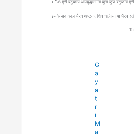
• “ॐ ह्रीं बटुकाय आपदुद्धारणाय कुरु कुरु बटुकाय ह्री
इसके बाद काल भैरव अष्टक, शिव चालीसा या भैरव स्तो
To
G
a
y
a
t
r
i
M
a