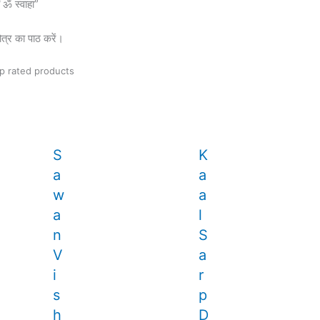
ं ॐ स्वाहा”
त्र का पाठ करें।
p rated products
S
K
a
a
w
a
a
l
n
S
V
a
i
r
s
p
h
D