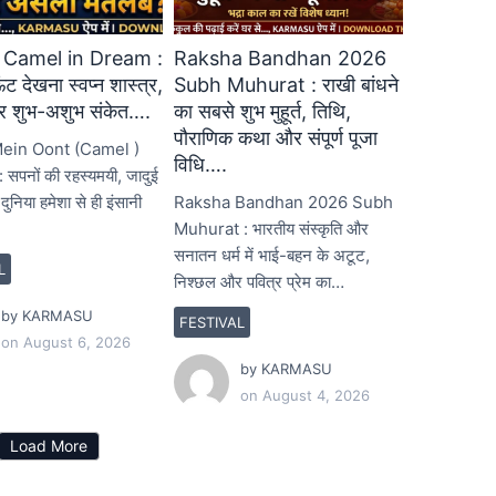
 Camel in Dream :
Raksha Bandhan 2026
ऊंट देखना स्वप्न शास्त्र,
Subh Muhurat : राखी बांधने
ार शुभ-अशुभ संकेत….
का सबसे शुभ मुहूर्त, तिथि,
पौराणिक कथा और संपूर्ण पूजा
ein Oont (Camel )
विधि….
सपनों की रहस्यमयी, जादुई
निया हमेशा से ही इंसानी
Raksha Bandhan 2026 Subh
Muhurat : भारतीय संस्कृति और
सनातन धर्म में भाई-बहन के अटूट,
L
निश्छल और पवित्र प्रेम का…
by
KARMASU
FESTIVAL
on
August 6, 2026
by
KARMASU
on
August 4, 2026
Load More