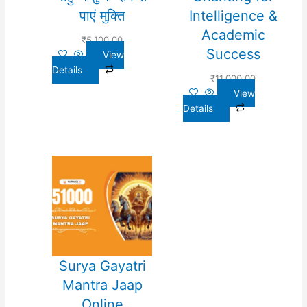
पाएं मुक्ति
Intelligence &
Academic
₹
5,100.00
Success
View
Details
₹
11,000.00
View
Details
Surya Gayatri
Mantra Jaap
Online