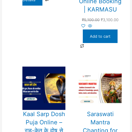
Online Booking
| KARMASU
₹
5,100.00
₹
3,100.00
Add to cart
Kaal Sarp Dosh
Saraswati
Puja Online –
Mantra
राहु-केतु के दोष से
Chanting for