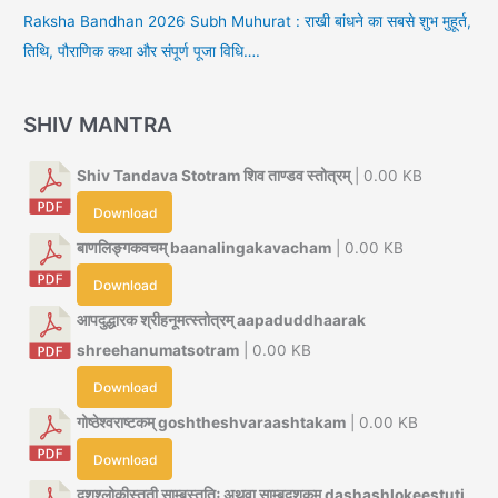
Raksha Bandhan 2026 Subh Muhurat : राखी बांधने का सबसे शुभ मुहूर्त,
तिथि, पौराणिक कथा और संपूर्ण पूजा विधि….
SHIV MANTRA
Shiv Tandava Stotram शिव ताण्डव स्तोत्रम्
| 0.00 KB
Download
बाणलिङ्गकवचम् baanalingakavacham
| 0.00 KB
Download
आपदुद्धारक श्रीहनूमत्स्तोत्रम् aapaduddhaarak
shreehanumatsotram
| 0.00 KB
Download
गोष्ठेश्वराष्टकम् goshtheshvaraashtakam
| 0.00 KB
Download
दशश्लोकीस्तुती साम्बस्तुतिः अथवा साम्बदशकम् dashashlokeestuti