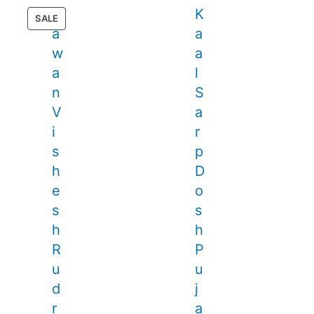
S
K
PRODUCT
SALE
a
a
ON
SALE
w
a
a
l
n
S
V
a
i
r
s
p
h
D
e
o
s
s
h
h
R
P
u
u
d
j
r
a