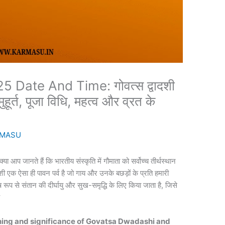
Date And Time: गोवत्स द्वादशी
ूर्त, पूजा विधि, महत्व और व्रत के
MASU
नते हैं कि भारतीय संस्कृति में गौमाता को सर्वोच्च तीर्थस्थान
दशी एक ऐसा ही पावन पर्व है जो गाय और उनके बछड़ों के प्रति हमारी
 रूप से संतान की दीर्घायु और सुख-समृद्धि के लिए किया जाता है, जिसे
ै
्व:Meaning and significance of Govatsa Dwadashi and