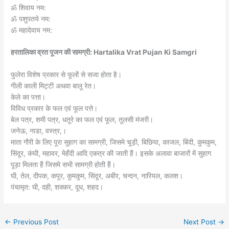
ॐ शिवाय नम:
ॐ पशुपतये नम:
ॐ महादेवाय नम:
हरतालिका व्रत पूजन की सामग्री: Hartalika Vrat Pujan Ki Samgri
फुलेरा विशेष प्रकार से फूलों से सजा होता है।
गीली काली मिट्टी अथवा बालू रेत।
केले का पत्ता।
विविध प्रकार के फल एवं फूल पत्ते।
बेल पत्र, शमी पत्र, धतूरे का फल एवं फूल, तुलसी मंजरी।
जनेऊ, नाडा, वस्त्र,।
माता गौरी के लिए पूरा सुहाग का सामग्री, जिसमे चूड़ी, बिछिया, काजल, बिंदी, कुमकुम,
सिंदूर, कंघी, महावर, मेहँदी आदि एकत्र की जाती हैं। इसके अलावा बाजारों में सुहाग
पूड़ा मिलता हैं जिसमे सभी सामग्री होती हैं।
घी, तेल, दीपक, कपूर, कुमकुम, सिंदूर, अबीर, चन्दन, नारियल, कलश।
पंचामृत: घी, दही, शक्कर, दूध, शहद।
←
Previous Post
Next Post
→