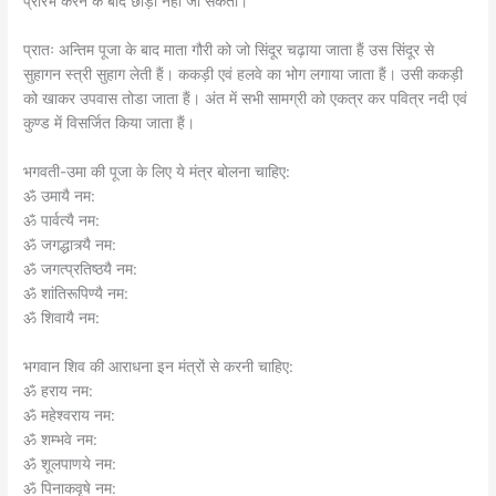
प्रारंभ करने के बाद छोड़ा नहीं जा सकता।
प्रातः अन्तिम पूजा के बाद माता गौरी को जो सिंदूर चढ़ाया जाता हैं उस सिंदूर से
सुहागन स्त्री सुहाग लेती हैं। ककड़ी एवं हलवे का भोग लगाया जाता हैं। उसी ककड़ी
को खाकर उपवास तोडा जाता हैं। अंत में सभी सामग्री को एकत्र कर पवित्र नदी एवं
कुण्ड में विसर्जित किया जाता हैं।
भगवती-उमा की पूजा के लिए ये मंत्र बोलना चाहिए:
ॐ उमायै नम:
ॐ पार्वत्यै नम:
ॐ जगद्धात्र्यै नम:
ॐ जगत्प्रतिष्ठयै नम:
ॐ शांतिरूपिण्यै नम:
ॐ शिवायै नम:
भगवान शिव की आराधना इन मंत्रों से करनी चाहिए:
ॐ हराय नम:
ॐ महेश्वराय नम:
ॐ शम्भवे नम:
ॐ शूलपाणये नम:
ॐ पिनाकवृषे नम: