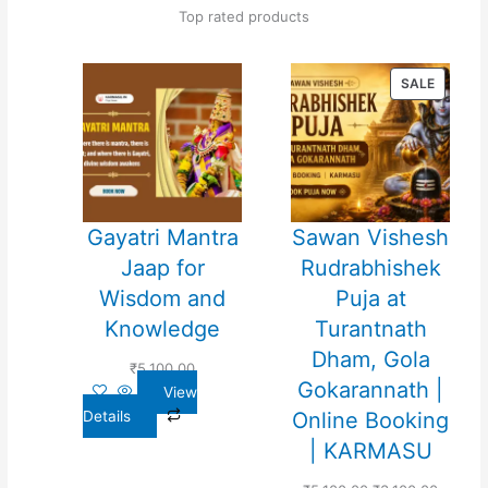
Top rated products
PRODU
SALE
ON
SALE
Gayatri Mantra
Sawan Vishesh
Jaap for
Rudrabhishek
Wisdom and
Puja at
Knowledge
Turantnath
Dham, Gola
₹
5,100.00
Gokarannath |
View
Details
Online Booking
| KARMASU