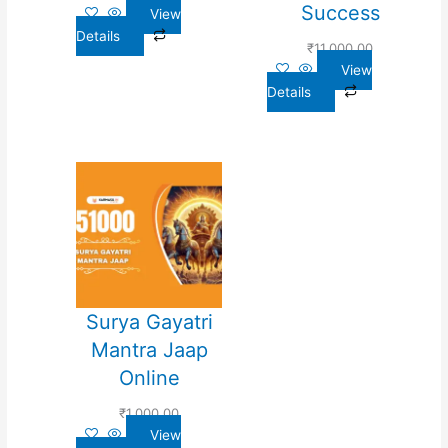
Success
View
Details
₹
11,000.00
View
Details
Surya Gayatri
Mantra Jaap
Online
₹
1,000.00
View