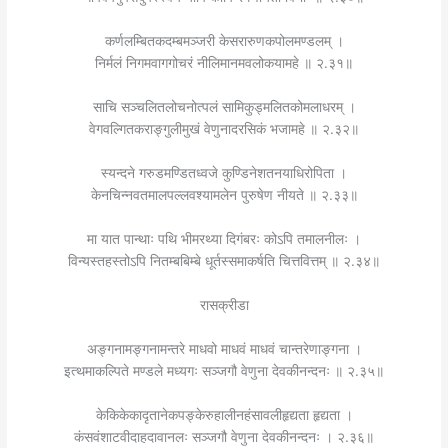
कर्णलम्बितकदम्बमञ्जरी केसरारुणकपोलमण्डलम् ।
निर्मलं निगमवागगोचरं नीलिमानमवलोकयामहे ॥ २.३१॥
साचि सञ्चलितलोचनोत्पलं सामिकुड्मलितकोमलाधरम् ।
वेगवल्गितकराङ्गुलीमुखं वेणुनादरसिकं भजामहे ॥ २.३२॥
स्यन्दने गरुडमण्डितध्वजे कुण्डिनेशतनयाधिरोपिता ।
केनचिन्नवतमालपल्लवश्यामलेन पुरुषेण नीयते ॥ २.३३॥
मा यात पान्थाः पथि भीमरथ्या दिगंबरः कोऽपि तमालनीलः ।
विन्यस्तहस्तोऽपि नितम्बबिम्बे धूर्तस्समाकर्षति चित्तवित्तम् ॥ २.३४॥
रासक्रीडा
अङ्गनामङ्गनामन्तरे माधवो माधवं माधवं चान्तरेणाङ्गना ।
इत्थमाकल्पिते मण्डले मध्यगः सञ्जगौ वेणुना देवकीनन्दनः ॥ २.३५॥
केकिकेकादृतानेकपङ्केरुहालीनहंसावलीहृद्यता हृद्यता ।
कंसवंशाटवीदाहदावानलः सञ्जगौ वेणुना देवकीनन्दनः । २.३६॥