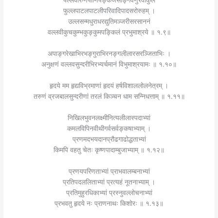
फुल्लपाटलपाटलीपरिवादिपादसरोरुहम् ।
उल्लसन्मधुराधरद्युतिमञ्जरीसरसाननं
वल्लवीकुचकुम्भकुङ्कुमपङ्किलं प्रभुमाश्रये ॥ १.९॥
अपाङ्गरेखाभिरभङ्गुराभिरनङ्गलीलारसरञ्जिताभिः ।
अनुक्षणं वल्लवसुन्दरीभिरभ्यर्चमानं विभुमाश्रयामः ॥ १.१०॥
हृदये मम हृद्यविभ्रमाणां हृदयं हर्षविशाललोलनेत्रम् ।
तरुणं व्रजबालसुन्दरीणां तरलं किञ्चन धाम सन्निधत्ताम् ॥ १.११॥
निखिलभुवनलक्ष्मीनित्यलीलास्पदाभ्यां
कमलविपिनवीथीगर्वसर्वङ्कषाभ्याम् ।
प्रणमदभयदानप्रौढगाढोद्धताभ्यां
किमपि वहतु चेतः कृष्णपादाम्बुजाभ्याम् ॥ १.१२॥
प्रणयपरिणताभ्यां प्राभवालम्बनाभ्यां
प्रतिपदललिताभ्यां प्रत्यहं नूतनाभ्याम् ।
प्रतिमुहुरधिकाभ्यां प्रस्नुवल्लोचनाभ्यां
प्रभवतु हृदये नः प्राणनाथः किशोरः ॥ १.१३॥