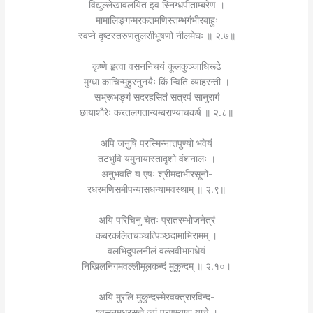
विद्युल्लेखावलयित इव स्निग्धपीताम्बरेण ।
मामालिङ्गन्मरकतमणिस्तम्भगंभीरबाहुः
स्वप्ने दृष्टस्तरुणतुलसीभूषणो नीलमेघः ॥ २.७॥
कृष्णे हृत्वा वसननिचयं कूलकुञ्जाधिरूढे
मुग्धा काचिन्मुहुरनुनयैः किं न्विति व्याहरन्ती ।
सभ्रूभङ्गं सदरहसितं सत्रपं सानुरागं
छायाशौरेः करतलगतान्यम्बराण्याचकर्ष ॥ २.८॥
अपि जनुषि परस्मिन्नात्तपुण्यो भवेयं
तटभुवि यमुनायास्तादृशो वंशनालः ।
अनुभवति य एषः श्रीमदाभीरसूनो-
रधरमणिसमीपन्यासधन्यामवस्थाम् ॥ २.९॥
अयि परिचिनु चेतः प्रातरम्भोजनेत्रं
कबरकलितचञ्चत्पिञ्छदामाभिरामम् ।
वलभिदुपलनीलं वल्लवीभागधेयं
निखिलनिगमवल्लीमूलकन्दं मुकुन्दम् ॥ २.१०।
अयि मुरलि मुकुन्दस्मेरवक्त्रारविन्द-
श्वसनमधुरसज्ञे त्वां प्रणम्याद्य याचे ।