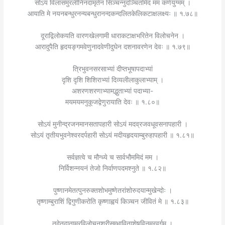
सोऽयं विलासमुरलीनिनदामृतेन सिञ्चन्नुदञ्चितमिदं मम कर्णयुग्मम् ।
आयाति मे नयनबन्धुरनन्यबन्धुरानन्दकन्दलितकेलिकटाक्षलक्ष्यः ॥ १.७८॥
दूराद्विलोकयति वारणखेलगामी धाराकटाक्षभरितेन विलोचनेन ।
आरादुपैति हृदयङ्गमवेणुनादवेणीदुघेन दशनावरणेन देवः ॥ १.७९॥
त्रिभुवनसरसाभ्यां दीप्तभूषापदाभ्यां
दृशि दृशि शिशिराभ्यां दिव्यलीलाकुलाभ्याम् ।
अशरणशरणाभ्यामद्भुताभ्यां पदाभ्या-
मयमयमनुकूजद्वेणुरायाति देवः ॥ १.८०॥
सोऽयं मुनीन्द्रजनमानसतापहारी सोऽयं मदव्रजवधूवसनापहारी ।
सोऽयं तृतीयभुवनेश्वरदर्पहारी सोऽयं मदीयहृदयाम्बुरुहापहारी ॥ १.८१॥
सर्वज्ञत्वे च मौग्ध्ये च सार्वभौममिदं मम ।
निर्विशन्नयनं तेजो निर्वाणपदमश्नुते ॥ १.८२॥
पुष्णानमेतत्पुनरुक्तशोभमुष्णेतरांशोरुदयान्मुखेन्दोः ।
तृष्णाम्बुराशिं द्विगुणीकरोति कृष्णाह्वयं किञ्चन जीवितं मे ॥ १.८३॥
तदेतदाताम्रविलोचनश्रीसम्भाविताशेषविनम्रवर्गम् ।