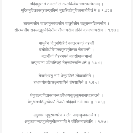
तदिदमुपनतं तमालनीलं तरलविलोचनतारकाभिरामम् ।
मुदितमुदितवक्त्रचन्द्रबिम्बं मुखरितवेणुविलासजीवितं मे ॥ १.७२॥
चापल्यसीम चपलानुभवैकसीम चातुर्यसीम चतुराननशिल्पसीम ।
सौरभ्यसीम सकलाद्भुतकेलिसीम सौभाग्यसीम तदिदं व्रजभाग्यसीम ॥ १.७३॥
माधुर्येण द्विगुणशिशिरं वक्त्रचन्द्रं वहन्ती
वंशीवीथीविगलदमृतस्रोतसा सेचयन्ती ।
मद्वाणीनां विहरणपदं मत्तसौभाग्यभाजां
मत्पुण्यानां परिणतिरहो नेत्रयोस्सन्निधत्ते ॥ १.७४॥
तेजसेऽस्तु नमो धेनुपालिने लोकपालिने ।
राधापयोधरोत्सङ्गशायिने शेषशायिने ॥ १.७५॥
धेनुपालदयितास्तनस्थलीधन्यकुङ्कुमसनाथकान्तये ।
वेणुगीतगतिमूलवेधसे तेजसे तदिदमों नमो नमः ॥ १.७६॥
मृदुक्वणन्नूपुरमन्थरेण बालेन पादाम्बुजपल्लवेन ।
अनुक्वणन्मञ्जुलवेणुगीतमायाति मे जीवितमात्तकेलि ॥ १.७७॥