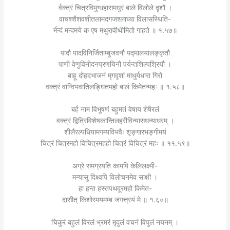
र्वक्त्रं चित्रविमुग्धहासमधुरं बाले विलोले दृशौ ।
वाचश्शैशवशीतलामदगजश्लाघ्या विलासस्थिति-
र्मन्दं मन्दमये क एष मथुरावीथीमितो गाहते ॥ १.५७॥
पादौ पादविनिर्जिताम्बुजवनौ पद्मालयालङ्कृतौ
पाणी वेणुविनोदनप्रणयिनौ पर्यन्तशिल्पश्रियौ ।
बाहू दोहदभाजनं मृगदृशां माधुर्यधारा गिरो
वक्त्रं वाग्विभवातिलङ्घितमहो बालं किमेतन्महः ॥ १.५८॥
बर्हं नाम विभूषणं बहुमतं वेषाय शेषैरलं
वक्त्रं द्वित्रिविशेषकान्तिलहरीविन्यासधन्याधरम् ।
शीलैरल्पधियामगम्यविभवैः श‍ृङ्गारभङ्गीमयं
चित्रं चित्रमहो विचित्रमहहो चित्रं विचित्रं महः ॥ ११.५९॥
अग्रे समग्रयति कामपि केलिलक्ष्मी-
मन्यासु दिक्ष्वपि विलोचनमेव साक्षी ।
हा हन्त हस्तपथदूरमहो किमेत-
दासीत् किशोरमयमम्ब जगत्त्रयं मे ॥ १.६०॥
चिकुरं बहुलं विरलं भ्रमरं मृदुलं वचनं विपुलं नयनम् ।