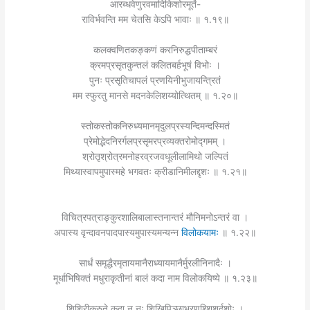
आरब्धवेणुरवमादिकिशोरमूर्ते-
राविर्भवन्ति मम चेतसि केऽपि भावाः ॥ १.१९॥
कलक्वणितकङ्कणं करनिरुद्धपीताम्बरं
क्रमप्रसृतकुन्तलं कलितबर्हभूषं विभोः ।
पुनः प्रसृतिचापलं प्रणयिनीभुजायन्त्रितं
मम स्फुरतु मानसे मदनकेलिशय्योत्थितम् ॥ १.२०॥
स्तोकस्तोकनिरुध्यमानमृदुलप्रस्यन्दिमन्दस्मितं
प्रेमोद्भेदनिरर्गलप्रसृमरप्रव्यक्तरोमोद्गमम् ।
श्रोतृश्रोत्रमनोहरव्रजवधूलीलामिथो जल्पितं
मिथ्यास्वापमुपास्महे भगवतः क्रीडानिमीलद्दृशः ॥ १.२१॥
विचित्रपत्राङ्कुरशालिबालास्तनान्तरं मौनिमनोऽन्तरं वा ।
अपास्य वृन्दावनपादपास्यमुपास्यमन्यन्न
विलोकयामः
॥ १.२२॥
सार्धं समृद्धैरमृतायमानैराध्यायमानैर्मुरलीनिनादैः ।
मूर्धाभिषिक्तं मधुराकृतीनां बालं कदा नाम विलोकयिष्ये ॥ १.२३॥
शिशिरीकुरुते कदा नु नः शिखिपिञ्छाभरणश्शिशुर्दृशोः ।