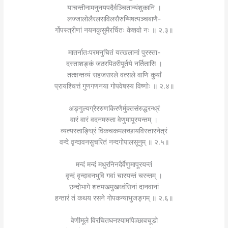
याचन्तीनामनुनयपदैर्वञ्चितान्यंशुकानि ।
लज्जालोलैरलसविलसैरुन्मिषत्पञ्चबाणै-
र्गोपस्त्रीणां नयनकुसुमैरर्चितः केशवो नः ॥ २.३॥
मातर्नातःपरमनुचितं यत्खलानां पुरस्ता-
दस्ताशङ्कं जठरपिठरीपूर्तये नर्तितासि ।
तत्क्षन्तव्यं सहजसरले वत्सले वाणि कुर्यां
प्रायश्चित्तं गुणगणनया गोपवेषस्य विष्णोः ॥ २.४॥
अङ्गुल्यग्रैररुणकिरणैर्मुक्तसंरुद्धरन्ध्रं
वारं वारं वदनमरुता वेणुमापूरयन्तम् ।
व्यत्यस्ताङ्घ्रिं विकचकमलच्छायविस्तारनेत्रं
वन्दे वृन्दावनसुचरितं नन्दगोपालसूनुम् ॥ २.५॥
मन्दं मन्दं मधुरनिनदैर्वेणुमापूरयन्तं
वृन्दं वृन्दावनभुवि गवां चारयन्तं चरन्तम् ।
छन्दोभागे शतमखमुखध्वंसिनां दानवानां
हन्तारं तं कथय रसने गोपकन्याभुजङ्गम् ॥ २.६॥
वेणीमूले विरचितघनश्यामपिञ्छावचूडो