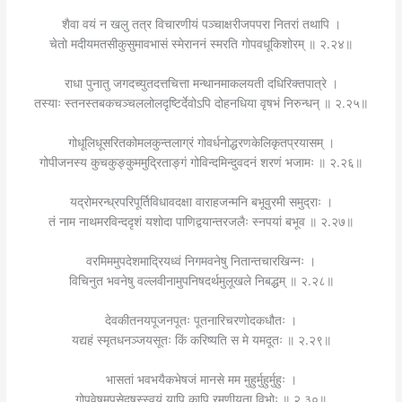
शैवा वयं न खलु तत्र विचारणीयं पञ्चाक्षरीजपपरा नितरां तथापि ।
चेतो मदीयमतसीकुसुमावभासं स्मेराननं स्मरति गोपवधूकिशोरम् ॥ २.२४॥
राधा पुनातु जगदच्युतदत्तचित्ता मन्थानमाकलयती दधिरिक्तपात्रे ।
तस्याः स्तनस्तबकचञ्चललोलदृष्टिर्देवोऽपि दोहनधिया वृषभं निरुन्धन् ॥ २.२५॥
गोधूलिधूसरितकोमलकुन्तलाग्रं गोवर्धनोद्धरणकेलिकृतप्रयासम् ।
गोपीजनस्य कुचकुङ्कुममुद्रिताङ्गं गोविन्दमिन्दुवदनं शरणं भजामः ॥ २.२६॥
यद्रोमरन्ध्रपरिपूर्तिविधावदक्षा वाराहजन्मनि बभूवुरमी समुद्राः ।
तं नाम नाथमरविन्ददृशं यशोदा पाणिद्वयान्तरजलैः स्नपयां बभूव ॥ २.२७॥
वरमिममुपदेशमाद्रियध्वं निगमवनेषु नितान्तचारखिन्नः ।
विचिनुत भवनेषु वल्लवीनामुपनिषदर्थमुलूखले निबद्धम् ॥ २.२८॥
देवकीतनयपूजनपूतः पूतनारिचरणोदकधौतः ।
यद्यहं स्मृतधनञ्जयसूतः किं करिष्यति स मे यमदूतः ॥ २.२९॥
भासतां भवभयैकभेषजं मानसे मम मुहुर्मुहुर्मुहुः ।
गोपवेषमुपसेदुषस्स्वयं यापि कापि रमणीयता विभोः ॥ २.३०॥