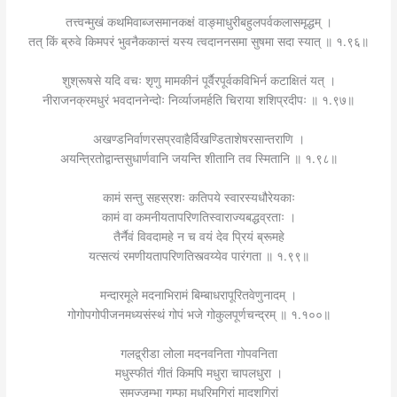
तत्त्वन्मुखं कथमिवाब्जसमानकक्षं वाङ्माधुरीबहुलपर्वकलासमृद्धम् ।
तत् किं ब्रुवे किमपरं भुवनैककान्तं यस्य त्वदाननसमा सुषमा सदा स्यात् ॥ १.९६॥
शुश्रूषसे यदि वचः श‍ृणु मामकीनं पूर्वैरपूर्वकविभिर्न कटाक्षितं यत् ।
नीराजनक्रमधुरं भवदाननेन्दोः निर्व्याजमर्हति चिराया शशिप्रदीपः ॥ १.९७॥
अखण्डनिर्वाणरसप्रवाहैर्विखण्डिताशेषरसान्तराणि ।
अयन्त्रितोद्वान्तसुधार्णवानि जयन्ति शीतानि तव स्मितानि ॥ १.९८॥
कामं सन्तु सहस्रशः कतिपये स्वारस्यधौरेयकाः
कामं वा कमनीयतापरिणतिस्वाराज्यबद्धव्रताः ।
तैर्नैवं विवदामहे न च वयं देव प्रियं ब्रूमहे
यत्सत्यं रमणीयतापरिणतिस्त्वय्येव पारंगता ॥ १.९९॥
मन्दारमूले मदनाभिरामं बिम्बाधरापूरितवेणुनादम् ।
गोगोपगोपीजनमध्यसंस्थं गोपं भजे गोकुलपूर्णचन्द्रम् ॥ १.१००॥
गलद्व्रीडा लोला मदनवनिता गोपवनिता
मधुस्फीतं गीतं किमपि मधुरा चापलधुरा ।
समुज्जृम्भा गुम्फा मधुरिमगिरां मादृशगिरां