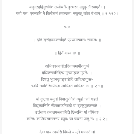
अनुग्रहद्विगुणविशाललोचनैरनुस्मरन् मृदुमुरलीरवामृतैः ।
यतो यतः प्रसरति मे विलोचनं ततस्ततः स्फुरतु तवैव वैभवम् ॥ १.११२॥
var
॥ इति श्रीकृष्णकर्णामृते प्रथमाश्वासः समाप्तः ॥
॥ द्वितीयाश्वासः ॥
अभिनवनवनीतस्निग्धमापीतदुग्धं
दधिकणपरिदिग्धं मुग्धमङ्कं मुरारेः ।
दिशतु भुवनकृच्छ्रच्छेदि तापिञ्छगुच्छ-
च्छवि नवशिखिपिञ्छा लाञ्छितं वाञ्छितं नः ॥ २.१॥
यां दृष्ट्वा यमुनां पिपासुरनिशं व्यूहो गवां गाहते
विद्युत्वानिति नीलकण्ठनिवहो यां द्रष्टुमुत्कण्ठते ।
उत्तंसाय तमालपल्लवमिति छिन्दन्ति यां गोपिकाः
कन्तिः कालियशासनस्य वपुषः सा पावनी पातु नः ॥ २.२॥
देवः पायात्पयसि विमले यामुने मज्जतीनां