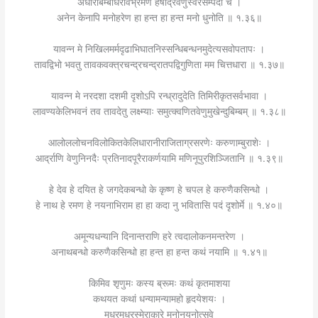
अधीरबिम्बाधरविभ्रमेण हर्षार्द्रवेणुस्वरसम्पदा च ।
अनेन केनापि मनोहरेण हा हन्त हा हन्त मनो धुनोति ॥ १.३६॥
यावन्न मे निखिलमर्मदृढाभिघातनिस्सन्धिबन्धनमुदेत्यसवोपतापः ।
तावद्विभो भवतु तावकवक्त्रचन्द्रचन्द्रातपद्विगुणिता मम चित्तधारा ॥ १.३७॥
यावन्न मे नरदशा दशमी दृशोऽपि रन्ध्रादुदेति तिमिरीकृतसर्वभावा ।
लावण्यकेलिभवनं तव तावदेतु लक्ष्म्याः समुत्क्वणितवेणुमुखेन्दुबिम्बम् ॥ १.३८॥
आलोललोचनविलोकितकेलिधारानीराजिताग्रसरणेः करुणाम्बुराशेः ।
आर्द्राणि वेणुनिनदैः प्रतिनादपूरैराकर्णयामि मणिनूपुरशिञ्जितानि ॥ १.३९॥
हे देव हे दयित हे जगदेकबन्धो के कृष्ण हे चपल हे करुणैकसिन्धो ।
हे नाथ हे रमण हे नयनाभिराम हा हा कदा नु भवितासि पदं दृशोर्मे ॥ १.४०॥
अमून्यधन्यानि दिनान्तराणि हरे त्वदालोकनमन्तरेण ।
अनाथबन्धो करुणैकसिन्धो हा हन्त हा हन्त कथं नयामि ॥ १.४१॥
किमिव श‍ृणुमः कस्य ब्रूमः कथं कृतमाशया
कथयत कथां धन्यामन्यामहो हृदयेशयः ।
मधुरमधुरस्मेराकारे मनोनयनोत्सवे