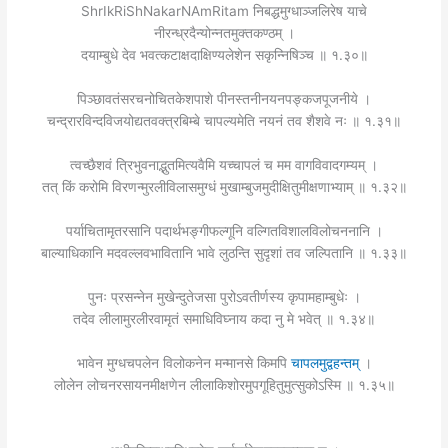
ShrIkRiShNakarNAmRitam निबद्धमुग्धाञ्जलिरेष याचे
नीरन्ध्रदैन्योन्नतमुक्तकण्ठम् ।
दयाम्बुधे देव भवत्कटाक्षदाक्षिण्यलेशेन सकृन्निषिञ्च ॥ १.३०॥
पिञ्छावतंसरचनोचितकेशपाशे पीनस्तनीनयनपङ्कजपूजनीये ।
चन्द्रारविन्दविजयोद्यतवक्त्रबिम्बे चापल्यमेति नयनं तव शैशवे नः ॥ १.३१॥
त्वच्छैशवं त्रिभुवनाद्भुतमित्यवैमि यच्चापलं च मम वागविवादगम्यम् ।
तत् किं करोमि विरणन्मुरलीविलासमुग्धं मुखाम्बुजमुदीक्षितुमीक्षणाभ्याम् ॥ १.३२॥
पर्याचितामृतरसानि पदार्थभङ्गीफल्गूनि वल्गितविशालविलोचननानि ।
बाल्याधिकानि मदवल्लवभावितानि भावे लुठन्ति सुदृशां तव जल्पितानि ॥ १.३३॥
पुनः प्रसन्नेन मुखेन्दुतेजसा पुरोऽवतीर्णस्य कृपामहाम्बुधेः ।
तदेव लीलामुरलीरवामृतं समाधिविघ्नाय कदा नु मे भवेत् ॥ १.३४॥
भावेन मुग्धचपलेन विलोकनेन मन्मानसे किमपि
चापलमुद्वहन्तम्
।
लोलेन लोचनरसायनमीक्षणेन लीलाकिशोरमुपगूहितुमुत्सुकोऽस्मि ॥ १.३५॥