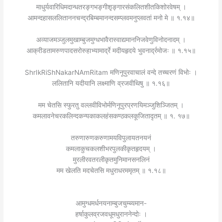
माधुर्यवारिधिमदान्धतरङ्गभङ्गीश‍ृङ्गारसंकलितशीतकिशोरवेषम् ।
आमन्दहासललिताननचन्द्रबिम्बमानन्दसम्प्लवमनुप्लवतां मनो मे ॥ १.१४॥
अव्याजमञ्जुलमुखाम्बुजमुग्धभावैरास्वाद्यमाननिजवेणुविनोदनादम् ।
आक्रीडतामरुणपादसरोरुहाभ्यामार्द्रे मदीयहृदये भुवनार्द्रमोजः ॥ १.१५॥
ShrIkRiShNakarNAmRitam मणिनूपुरवाचालं वन्दे तच्चरणं विभोः ।
ललितानि यदीयानि लक्ष्माणि व्रजवीथिषु ॥ १.१६॥
मम चेतसि स्फुरतु वल्लवीविभोर्मणिनूपुरप्रणयिमञ्जुशिञ्जितम् ।
कमलावनेचरकलिन्दकन्यकाकलहंसकण्ठकलकूजितादृतम् ॥ १. १७॥
तरुणारुणकरुणामयविपुलायतनयनं
कमलाकुचकलशीभरपुलकीकृतहृदयम् ।
मुरलीरवतरलीकृतमुनिमानसनलिनं
मम खेलति मदचेतसि मधुराधरममृतम् ॥ १.१८॥
आमुग्धमर्धनयनाम्बुजचुम्ब्यमान-
हर्षाकुलव्रजवधूमधुराननेन्दोः ।