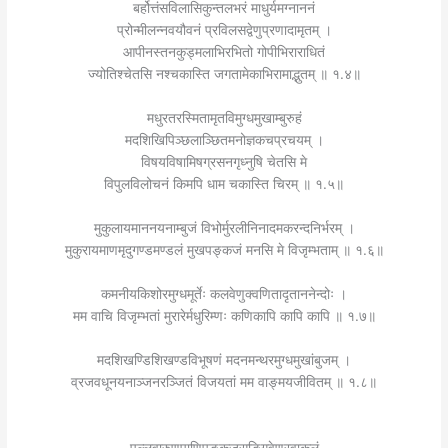
बर्होत्तंसविलासिकुन्तलभरं माधुर्यमग्नाननं
प्रोन्मीलन्नवयौवनं प्रविलसद्वेणुप्रणादामृतम् ।
आपीनस्तनकुड्मलाभिरभितो गोपीभिराराधितं
ज्योतिश्चेतसि नश्चकास्ति जगतामेकाभिरामाद्भुतम् ॥ १.४॥
मधुरतरस्मितामृतविमुग्धमुखाम्बुरुहं
मदशिखिपिञ्छलाञ्छितमनोज्ञकचप्रचयम् ।
विषयविषामिषग्रसनगृध्नुषि चेतसि मे
विपुलविलोचनं किमपि धाम चकास्ति चिरम् ॥ १.५॥
मुकुलायमाननयनाम्बुजं विभोर्मुरलीनिनादमकरन्दनिर्भरम् ।
मुकुरायमाणमृदुगण्डमण्डलं मुखपङ्कजं मनसि मे विजृम्भताम् ॥ १.६॥
कमनीयकिशोरमुग्धमूर्तेः कलवेणुक्वणितादृताननेन्दोः ।
मम वाचि विजृम्भतां मुरारेर्मधुरिम्णः कणिकापि कापि कापि ॥ १.७॥
मदशिखण्डिशिखण्डविभूषणं मदनमन्थरमुग्धमुखांबुजम् ।
व्रजवधूनयनाञ्जनरञ्जितं विजयतां मम वाङ्मयजीवितम् ॥ १.८॥
पल्लवारुणपाणिपङ्कजसङ्गिवेणुरवाकुलं