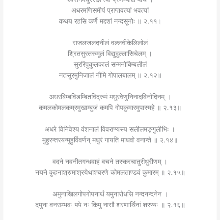
अधरमणिसमीपं प्राप्तवत्यां भवत्यां
कथय रहसि कर्णे मद्दशां नन्दसूनोः ॥ २.११।
सजलजलदनीलं वल्लवीकेलिलोलं
श्रितसुरतरुमूलं विद्युदुल्लासिचेलम् ।
सुररिपुकुलकालं सन्मनोबिम्बलीलं
नतसुरमुनिजालं नौमि गोपालबालम् ॥ २.१२॥
अधरबिम्बविडम्बितविद्रुमं मधुरवेणुनिनादविनोदिनम् ।
कमलकोमलकम्रमुखाम्बुजं कमपि गोपकुमारमुपास्महे ॥ २.१३॥
अधरे विनिवेश्य वंशनालं विवराण्यस्य सलीलमङ्गुलीभिः ।
मुहुरन्तरयन्मुहुर्विवर्णन् मधुरं गायति माधवो वनान्ते ॥ २.१४॥
वदने नवनीतगन्धवाहं वचने तस्करचातुरीधुरीणम् ।
नयने कुहनाश्रुमाश्रयेथाश्चरणे कोमलताण्डवं कुमारम् ॥ २.१५॥
अमुनाखिलगोपगोपनार्थं यमुनारोधसि नन्दनन्दनेन ।
दमुना वनसम्भवः पपे नः किमु नासौ शरणार्थिनां शरण्यः ॥ २.१६॥