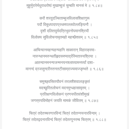
मुहुर्मुरारेर्मधुराधरोष्ठं मुखाम्बुजं चुम्बति मानसं मे ॥ १.८४॥
करौ शरदुदञ्चिताम्बुजविलासशिक्षागुरू
पदौ विबुधपादपप्रथमपल्लवोल्लङ्घिनौ ।
दृशौ दलितदुर्मदत्रिभुवनोपमानश्रियौ
विलोक्य सुविलोचनामृतमहो महच्छैशवम् ॥ १.८५॥
आचिन्वानमहन्यहन्यहनि साकारान् विहारक्रमा-
नारुन्धानमरुन्धतीहृदयमप्यार्द्रस्मितास्यश्रिया ।
आतन्वानमनन्यजन्मनयनश्लाघ्यामनर्घ्यां दशा-
मानन्दं व्रजसुन्दरीस्तनतटीसाम्राज्यमाज्जृम्भते ॥ १.८६॥
समुच्छ्वसितयौवनं तरलशैशवालङ्कृतं
मदच्छुरितलोचनं मदनमुग्धहासामृतम् ।
प्रतिक्षणविलोकनं प्रणयपीतवंशीमुखं
जगत्त्रयविमोहनं जयति मामकं जीवितम् ॥ १.८७॥
चित्रं तदेतच्चरणारविन्दं चित्रं तदेतन्नयनारविन्दम् ।
चित्रं तदेतद्वदनारविन्दं चित्रं तदेतत्पुनरम्ब चित्रम् ॥ १.८८॥