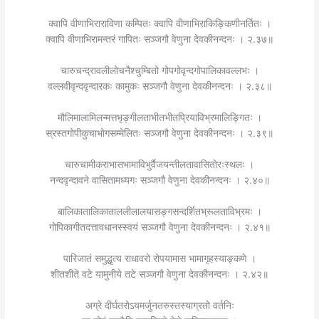
क्वापि वीणाभिराराविणा कम्पितः क्वापि वीणाभिराकिङ्किणीनर्तितः ।
क्वापि वीणाभिरामन्तरं गापितः सञ्जगौ वेणुना देवकीनन्दनः । २.३७॥
चारुचन्द्रावलीलोचनैश्चुम्बितो गोपगोवृन्दगोपालिकावल्लभः ।
वल्लवीवृन्दवृन्दारकः कामुकः सञ्जगौ वेणुना देवकीनन्दनः । २.३८॥
मौलिमालामिलन्मत्तभृङ्गीलताभीतभीतप्रियाविभ्रमालिङ्गितः ।
स्रस्तगोपीकुचाभोगसम्मेलितः सञ्जगौ वेणुना देवकीनन्दनः । २.३९॥
चारुचामीकराभासभामाविभुर्वैजयन्तीलतावासितोरःस्थलः ।
नन्दवृन्दावने वासितामध्यगः सञ्जगौ वेणुना देवकीनन्दनः । २.४०॥
बालिकातालिकाताललीलालयासङ्गसन्दर्शितभ्रूलताविभ्रमः ।
गोपिकागीतदत्तावधानस्स्वयं सञ्जगौ वेणुना देवकीनन्दनः । २.४१॥
पारिजातं समुद्धृत्य राधावरो रोपयामास भामागृहस्याङ्कणे ।
शीतशीते वटे यामुनीये तटे सञ्जगौ वेणुना देवकीनन्दनः । २.४२॥
अग्रे दीर्घतरोऽयमर्जुनतरुस्तस्याग्रतो वर्तनिः