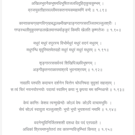
अखिलभुवनैकभूषमधिभूषितजलधिदुहितृकुचकुम्भम् ।
व्रजयुवतीहारवल्लीमरकतनायकमहामणिं वन्दे ॥ १.८९॥
कान्ताकचग्रहणविग्रहबद्धलक्ष्मीखण्डाङ्गरागरसरञ्जितमञ्जुलश्रीः ।
गण्डस्थलीमुकुरमण्डलखेलमानघर्माङ्कुरं किमपि खेलति कृष्णतेजः ॥ १.९०॥
मधुरं मधुरं वपुरस्य विभोर्मधुरं मधुरं वदनं मधुरम् ।
मधुगन्धि मृदुस्मितमेतदहो मधुरं मधुरं मधुरं मधुरम् ॥ १.९१॥
श‍ृङ्गाररससर्वस्वं शिखिपिञ्छविभूषणम् ।
अङ्गीकृतनराकारमाश्रये भुवनाश्रयम् ॥ १.९२॥
नाद्यापि पश्यति कदाचन दर्शनेन चित्तेन चोपनिषदा सुदृशां सहस्रम् ।
स त्वं चिरं नयनयोरनयोः पदव्यां स्वामिन् कया नु कृपया मम सन्निधत्से ॥ १.९३॥
केयं कान्तिः केशव त्वन्मुखेन्दोः कोऽयं वेषः कोऽपि वाचामभूमिः ।
सेयं सोऽयं स्वादुता मञ्जुलश्रीः भूयो भूयो भूयशस्तां नमामि ॥ १.९४॥
वदनेन्दुविनिर्जितश्शशी दशधा देव पदं प्रपद्यते ।
अधिकां श्रियमश्नुतेतरां तव कारुण्यविजृम्भितं कियत् ॥ १.९५॥