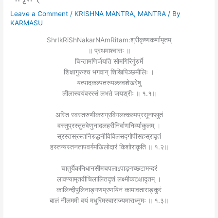
Leave a Comment
/
KRISHNA MANTRA
,
MANTRA
/ By
KARMASU
ShrIkRiShNakarNAmRitam:श्रीकृष्णकर्णामृतम्
॥ प्रथमाश्वासः ॥
चिन्तामणिर्जयति सोमगिरिर्गुरुर्मे
शिक्षागुरुश्च भगवान् शिखिपिञ्छमौलिः ।
यत्पादकल्पतरुपल्लवशेखरेषु
लीलास्वयंवररसं लभते जयश्रीः ॥ १.१॥
अस्ति स्वस्तरुणीकराग्रविगलत्कल्पप्रसूनाप्लुतं
वस्तुप्रस्तुतवेणुनादलहरीनिर्वाणनिर्व्याकुलम् ।
स्रस्तस्रस्तनिरुद्धनीविविलसद्गोपीसहस्रावृतं
हस्तन्यस्तनतापवर्गमखिलोदारं किशोराकृति ॥ १.२॥
चातुर्यैकनिधानसीमचपलाऽपाङ्गच्छटामन्दरं
लावण्यामृतवीचिलालितदृशं लक्ष्मीकटक्षादृतम् ।
कालिन्दीपुलिनाङ्गणप्रणयिनं कामावताराङ्कुरं
बालं नीलममी वयं मधुरिमस्वाराज्यमाराध्नुमः ॥ १.३॥