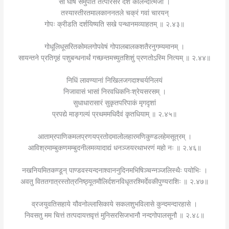
सा घोषं समुपैति तत्परिसरे देशे कलिन्दात्मजा ।
तस्यास्तीरतमालकाननतले चक्रं गवां चारयन्
गोपः क्रीडति दर्शयिष्यति सखे पन्थानमव्याहतम् ॥ २.४३॥
गोधूलिधूसरितकोमलगोपवेषं गोपालबालकशतैरनुगम्यमानम् ।
सायन्तने प्रतिगृहं पशुबन्धनार्थं गच्छन्तमच्युतशिशुं प्रणतोऽस्मि नित्यम् ॥ २.४४॥
निधिं लावण्यानां निखिलजगदाश्चर्यनिलयं
निजावासं भासां निरवधिकनिःश्रेयसरसम् ।
सुधाधारासारं सुकृतपरिपाकं मृगदृशां
प्रपद्ये माङ्गल्यं प्रथममधिदैवं कृतधियाम् ॥ २.४५॥
आताम्रपाणिकमलप्रणयप्रतोदमालोलहारमणिकुण्डलहेमसूत्रम् ।
आविश्रमाम्बुकणमम्बुदनीलमव्यादाद्यं धनञ्जयरथाभरणं महो नः ॥ २.४६॥
नखनियमितकण्डून् पाण्डवस्यन्दनाश्वाननुदिनमभिषिञ्चन्नञ्जलिस्थैः पयोभिः ।
अवतु विततगात्रस्तोत्रनिष्ठ्यूतमौलिर्दशनविधृतरश्मिर्देवकीपुण्यराशिः ॥ २.४७॥
व्रजयुवतिसहाये यौवनोल्लासिकाये सकलशुभविलासे कुन्दमन्दारहासे ।
निवसतु मम चित्तं तत्पदायत्तवृत्तं मुनिसरसिजभानौ नन्दगोपालसूनौ ॥ २.४८॥