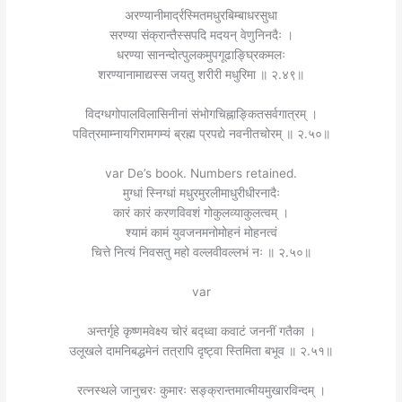
अरण्यानीमार्द्रस्मितमधुरबिम्बाधरसुधा
सरण्या संक्रान्तैस्सपदि मदयन् वेणुनिनदैः ।
धरण्या सानन्दोत्पुलकमुपगूढाङ्घ्रिकमलः
शरण्यानामाद्यस्स जयतु शरीरी मधुरिमा ॥ २.४९॥
विदग्धगोपालविलासिनीनां संभोगचिह्नाङ्कितसर्वगात्रम् ।
पवित्रमाम्नायगिरामगम्यं ब्रह्म प्रपद्ये नवनीतचोरम् ॥ २.५०॥
var De’s book. Numbers retained.
मुग्धां स्निग्धां मधुरमुरलीमाधुरीधीरनादैः
कारं कारं करणविवशं गोकुलव्याकुलत्वम् ।
श्यामं कामं युवजनमनोमोहनं मोहनत्वं
चित्ते नित्यं निवसतु महो वल्लवीवल्लभं नः ॥ २.५०॥
var
अन्तर्गृहे कृष्णमवेक्ष्य चोरं बद्ध्वा कवाटं जननीं गतैका ।
उलूखले दामनिबद्धमेनं तत्रापि दृष्ट्वा स्तिमिता बभूव ॥ २.५१॥
रत्नस्थले जानुचरः कुमारः सङ्क्रान्तमात्मीयमुखारविन्दम् ।