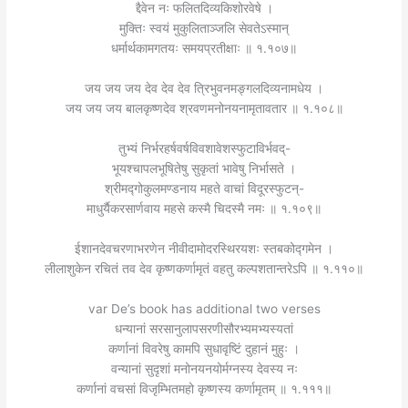
द्दैवेन नः फलितदिव्यकिशोरवेषे ।
मुक्तिः स्वयं मुकुलिताञ्जलि सेवतेऽस्मान्
धर्मार्थकामगतयः समयप्रतीक्षाः ॥ १.१०७॥
जय जय जय देव देव देव त्रिभुवनमङ्गलदिव्यनामधेय ।
जय जय जय बालकृष्णदेव श्रवणमनोनयनामृतावतार ॥ १.१०८॥
तुभ्यं निर्भरहर्षवर्षविवशावेशस्फुटाविर्भवद्-
भूयश्चापलभूषितेषु सुकृतां भावेषु निर्भासते ।
श्रीमद्गोकुलमण्डनाय महते वाचां विदूरस्फुटन्-
माधुर्यैकरसार्णवाय महसे कस्मै चिदस्मै नमः ॥ १.१०९॥
ईशानदेवचरणाभरणेन नीवीदामोदरस्थिरयशः स्तबकोद्गमेन ।
लीलाशुकेन रचितं तव देव कृष्णकर्णामृतं वहतु कल्पशतान्तरेऽपि ॥ १.११०॥
var De’s book has additional two verses
धन्यानां सरसानुलापसरणीसौरभ्यमभ्यस्यतां
कर्णानां विवरेषु कामपि सुधावृष्टिं दुहानं मुहुः ।
वन्यानां सुदृशां मनोनयनयोर्मग्नस्य देवस्य नः
कर्णानां वचसां विजृम्भितमहो कृष्णस्य कर्णामृतम् ॥ १.१११॥