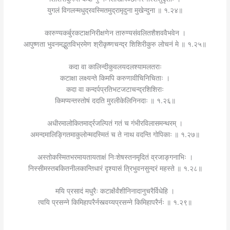
युगलं विगलन्मधुद्रवस्मितमुद्रामृदुना मुखेन्दुना ॥ १.२४॥
कारुण्यकर्बुरकटाक्षनिरीक्षणेन तारुण्यसंवलितशैशववैभवेन ।
आपुष्णता भुवनमद्भुतविभ्रमेण श्रीकृष्णचन्द्र शिशिरीकुरु लोचनं मे ॥ १.२५॥
कदा वा कालिन्दीकुवलयदलश्यामलतराः
कटाक्षा लक्ष्यन्ते किमपि करुणावीचिनिचिताः ।
कदा वा कन्दर्पप्रतिभटजटाचन्द्रशिशिराः
किमप्यन्तस्तोषं ददति मुरलीकेलिनिनदाः ॥ १.२६॥
अधीरमालोकितमार्द्रजल्पितं गतं च गंभीरविलासमन्थरम् ।
अमन्दमालिङ्गितमाकुलोन्मदस्मितं च ते नाथ वदन्ति गोपिकाः ॥ १.२७॥
अस्तोकस्मितभरमायतायताक्षं निःशेषस्तनमृदितं व्रजाङ्गनाभिः ।
निस्सीमस्तबकितनीलकान्तिधारं दृश्यासं त्रिभुवनसुन्दरं महस्ते ॥ १.२८॥
मयि प्रसादं मधुरैः कटाक्षैर्वंशीनिनादानुचरैर्विधेहि ।
त्वयि प्रसन्ने किमिहापरैर्नस्त्वय्यप्रसन्ने किमिहापरैर्नः ॥ १.२९॥