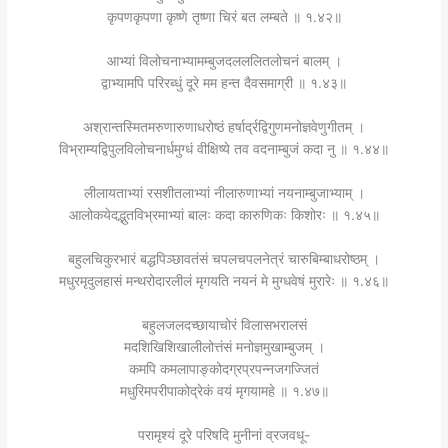
कृपणकृपणा कृष्णे तृष्णा चिरं बत लम्बते ॥ १.४२॥
आभ्यां विलोचनाभ्यामम्बुजदलललितलोचनं बालम् ।
द्वाभ्यामपि परिरब्धुं दूरे मम हन्त दैवसमाग्री ॥ १.४३॥
अश्रान्तस्मितमरुणारुणाधरोष्ठं हर्षार्द्रद्विगुणमनोज्ञवेणुगीतम् ।
विभ्राम्यद्विपुलविलोचनार्धमुग्धं वीक्षिष्ये तव वदनाम्बुजं कदा नु ॥ १.४४॥
लीलायताभ्यां रसशीतलाभ्यां नीलारुणाभ्यां नयनाम्बुजाभ्याम् ।
आलोकयेदद्भुतविभ्रमाभ्यां बालः कदा कारुणिकः किशोरः ॥ १.४५॥
बहुलचिकुरभारं बद्धपिञ्छावतंसं चपलचपलनेत्रं चारुबिम्बाधरोष्ठम् ।
मधुरमृदुलहासं मन्थरोदारलीलं मृगयति नयनं मे मुग्धवेषं मुरारेः ॥ १.४६॥
बहुलजलदच्छायाचोरं विलासभरालसं
मदशिखिशिखालीलोत्तंसं मनोज्ञमुखाम्बुजम् ।
कमपि कमलापाङ्कोदग्रप्रपन्नजगज्जितं
मधुरिमपरीपाकोद्रेकं वयं मृगयामहे ॥ १.४७॥
परामृश्यं दूरे परिषदि मुनीनां व्रजवधू-