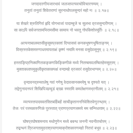
जगदादरणीयजारभावं जलजापत्यवचोविचारगम्यम् ।
तनुतां तनुतां शिवेतराणां सुरनाथोपलसुन्दरं महो नः ॥ २.१७॥
या शेखरे श्रुतिगिरां हृदि योगभाजां पादाम्बुजे च सुलभा व्रजसुन्दरीणाम् ।
सा काऽपि सर्वजगतामभिरामसीमा कामाय नो भवतु गोपकिशोरमूर्तिः ॥ २.१८॥
अत्यन्तबालमतसीकुसुमप्रकाशं दिग्वाससं कनकभूषणभूषिताङ्गम् ।
विस्रस्तकेशमरुणाधरमायताक्षं कृष्णं नमामि मनसा वसुदेवसूनुम् ॥ २.१९॥
हस्ताङ्घ्रिनिक्वणितकङ्कणकिङ्किणीकं मध्ये नितम्बमवलम्बितहेमसूत्रम् ।
मुक्ताकलापमुकुलीकृतकाकपक्षं वन्दामहे व्रजवरं वसुदेवभाग्यम् ॥ २.२०॥
वृन्दावनद्रुमतलेषु गवां गणेषु वेदावसानसमयेषु च दृश्यते यत् ।
तद्वेणुनादनपरं शिखिपिञ्छचूडं ब्रह्म स्मरामि कमलेक्षणमभ्रनीलम् ॥ २.२१॥
व्यत्यस्तपादमवतंसितबर्हिबर्हं साचीकृतानननिवेशितवेणुरन्ध्रम् ।
तेजः परं परमकारुणिकं पुरस्तात् प्राणप्रयाणसमये मम सन्निधत्ताम् ॥ २.२२॥
घोषप्रघोषशमनाय मथोगुणेन मध्ये बबन्ध जननी नवनीतचोरम् ।
तद्बन्धनं त्रिजगतामुदराश्रयाणामाक्रोशकारणमहो नितरां बभूव ॥ २.२३॥