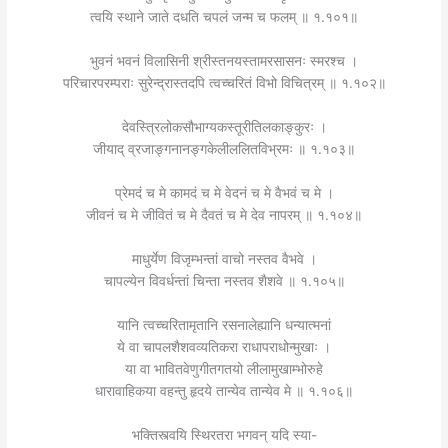
त्वयि स्थाने जाते दधति चपलं जन्म च फलम् ॥ १.१०१॥
भुवनं भवनं विलासिनी श्रीस्तनयस्तामरसासनः स्मरश्च ।
परिचारपरम्पराः सुरेन्द्रास्तदपि त्वच्चरितं विभो विचित्रम् ॥ १.१०२॥
देवस्त्रिलोकसौभाग्यकस्तूरीतिलकाङ्कुरः ।
जीयाद् व्रजाङ्गनानङ्गकेलीललितविभ्रमः ॥ १.१०३॥
प्रेमदं च मे कामदं च मे वेदनं च मे वैभवं च मे ।
जीवनं च मे जीवितं च मे दैवतं च मे देव नापरम् ॥ १.१०४॥
माधुर्येण विजृम्भन्तां वाचो नस्तव वैभवे ।
चापल्येन विवर्धन्तां चिन्ता नस्तव शैशवे ॥ १.१०५॥
यानि त्वच्चरितामृतानि रसनालेह्यानि धन्यात्मनां
ये वा चापलशैशवव्यतिकरा राधापराधोन्मुखाः ।
या वा भावितवेणुगीतगतयो लीलामुखाम्भोरुहे
धारावाहिकया वहन्तु हृदये तान्येव तान्येव मे ॥ १.१०६॥
भक्तिस्त्वयि स्थिरतरा भगवन् यदि स्या-