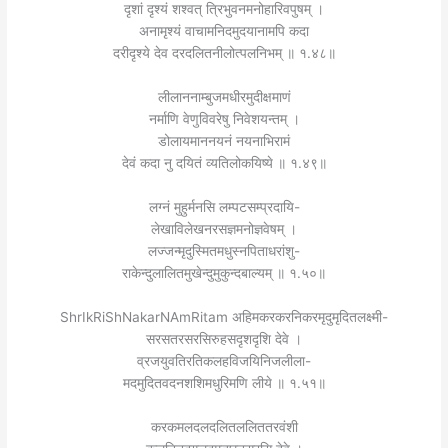
दृशां दृश्यं शश्वत् त्रिभुवनमनोहारिवपुषम् ।
अनामृश्यं वाचामनिदमुदयानामपि कदा
दरीदृश्ये देव दरदलितनीलोत्पलनिभम् ॥ १.४८॥
लीलाननाम्बुजमधीरमुदीक्षमाणं
नर्माणि वेणुविवरेषु निवेशयन्तम् ।
डोलायमाननयनं नयनाभिरामं
देवं कदा नु दयितं व्यतिलोकयिष्ये ॥ १.४९॥
लग्नं मुहुर्मनसि लम्पटसम्प्रदायि-
लेखाविलेखनरसज्ञमनोज्ञवेषम् ।
लज्जन्मृदुस्मितमधुस्नपिताधरांशु-
राकेन्दुलालितमुखेन्दुमुकुन्दबाल्यम् ॥ १.५०॥
ShrIkRiShNakarNAmRitam अहिमकरकरनिकरमृदुमृदितलक्ष्मी-
सरसतरसरसिरुहसदृशदृशि देवे ।
व्रजयुवतिरतिकलहविजयिनिजलीला-
मदमुदितवदनशशिमधुरिमणि लीये ॥ १.५१॥
करकमलदलदलितललिततरवंशी