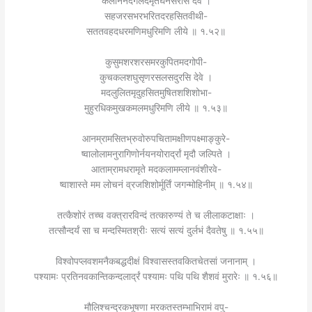
कलनिनदगलदमृतघनसरसि देवे ।
सहजरसभरभरितदरहसितवीथी-
सततवहदधरमणिमधुरिमणि लीये ॥ १.५२॥
कुसुमशरशरसमरकुपितमदगोपी-
कुचकलशघुसृणरसलसदुरसि देवे ।
मदलुलितमृदुहसितमुषितशशिशोभा-
मुहुरधिकमुखकमलमधुरिमणि लीये ॥ १.५३॥
आनम्रामसितभ्रुवोरुपचितामक्षीणपक्ष्माङ्कुरे-
ष्वालोलामनुरागिणोर्नयनयोरार्द्रां मृदौ जल्पिते ।
आताम्रामधरामृते मदकलामम्लानवंशीरवे-
ष्वाशास्ते मम लोचनं व्रजशिशोर्मूर्तिं जगन्मोहिनीम् ॥ १.५४॥
तत्कैशोरं तच्च वक्त्रारविन्दं तत्कारुण्यं ते च लीलाकटाक्षाः ।
तत्सौन्दर्यं सा च मन्दस्मितश्रीः सत्यं सत्यं दुर्लभं दैवतेषु ॥ १.५५॥
विश्वोपप्लवशमनैकबद्धदीक्षं विश्वासस्तवकितचेतसां जनानाम् ।
पश्यामः प्रतिनवकान्तिकन्दलार्द्रं पश्यामः पथि पथि शैशवं मुरारेः ॥ १.५६॥
मौलिश्चन्द्रकभूषणा मरकतस्तम्भाभिरामं वपु-