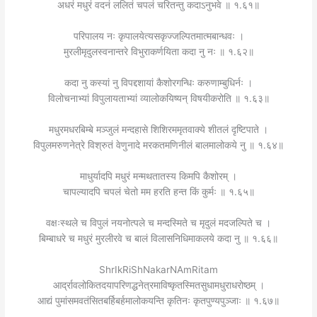
अधरं मधुरं वदनं ललितं चपलं चरितन्तु कदाऽनुभवे ॥ १.६१॥
परिपालय नः कृपालयेत्यसकृज्जल्पितमात्मबान्धवः ।
मुरलीमृदुलस्वनान्तरे विभुराकर्णयिता कदा नु नः ॥ १.६२॥
कदा नु कस्यां नु विपद्दशायां कैशोरगन्धिः करुणाम्बुधिर्नः ।
विलोचनाभ्यां विपुलायताभ्यां व्यालोकयिष्यन् विषयीकरोति ॥ १.६३॥
मधुरमधरबिम्बे मञ्जुलं मन्दहासे शिशिरममृतवाक्ये शीतलं दृष्टिपाते ।
विपुलमरुणनेत्रे विश्रुतं वेणुनादे मरकतमणिनीलं बालमालोकये नु ॥ १.६४॥
माधुर्यादपि मधुरं मन्मथतातस्य किमपि कैशोरम् ।
चापल्यादपि चपलं चेतो मम हरति हन्त किं कुर्मः ॥ १.६५॥
वक्षःस्थले च विपुलं नयनोत्पले च मन्दस्मिते च मृदुलं मदजल्पिते च ।
बिम्बाधरे च मधुरं मुरलीरवे च बालं विलासनिधिमाकलये कदा नु ॥ १.६६॥
ShrIkRiShNakarNAmRitam
आर्द्रावलोकितदयापरिणद्धनेत्रमाविष्कृतस्मितसुधामधुराधरोष्ठम् ।
आद्यं पुमांसमवतंसितबर्हिबर्हमालोकयन्ति कृतिनः कृतपुण्यपुञ्जाः ॥ १.६७॥