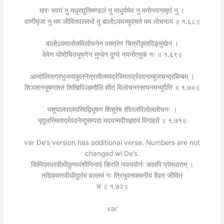
मारः स्वयं नु मधुरद्युतिमण्डलं नु माधुर्यमेव नु मनोनयनामृतं नु ।
वाणीमृजा नु मम जीवितवल्लभो नु बालोऽयमभ्युदयते मम लोचनाय ॥ १.६८॥
बालोऽयमालोलविलोचनेन वक्त्रेण चित्रीकृतदिङ्मुखेन ।
वेषेण घोषोचितभूषणेन मुग्धेन दुग्धे नयनोत्सुकं नः ॥ १.६९॥
आन्दोलिताग्रभुजमाकुलनेत्रलीलमार्द्रस्मितार्द्रवदनाम्बुजचन्द्रबिम्बम् ।
शिञ्जानभूषणशतं शिखिपिञ्छमौलिं शीतं विलोचनरसायनमभ्युपैति ॥ १.७०॥
पशुपालपालपरिषद्विभूषणं शिशुरेष शीतलविलोललोचनः ।
मृदुलस्मितार्द्रवदनेन्दुसम्पदा मदयन्मदीयहृदयं विगाहते ॥ १.७१॥
var De’s version has additional verse. Numbers are not
changed wi De’s.
किमिदमधरवीथीकॢप्तवंशीनिनादं किरति नयनयोर्नः कामपि प्रेमधाराम् ।
तदिदममरवीथीदुर्लभं वल्लभं नः त्रिभुवनकमनीयं दैवतं जीवितं
च ॥ १.७२॥
var