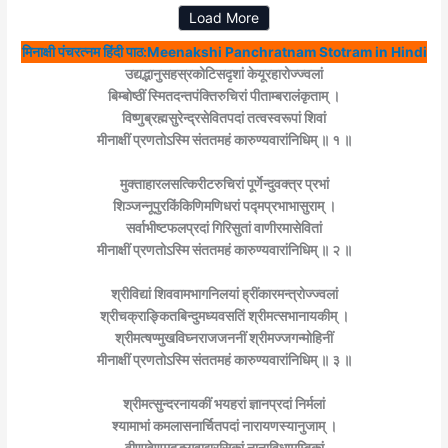
Load More
मिनाक्षी पंचरत्नम हिंदी पाठ:Meenakshi Panchratnam Stotram in Hindi
उद्यद्भानुसहस्रकोटिसदृशां केयूरहारोज्ज्वलां
बिम्बोष्ठीं स्मितदन्तपंक्तिरुचिरां पीताम्बरालंकृताम् ।
विष्णुब्रह्मसुरेन्द्रसेवितपदां तत्वस्वरूपां शिवां
मीनाक्षीं प्रणतोऽस्मि संततमहं कारुण्यवारांनिधिम् ॥ १ ॥
मुक्ताहारलसत्किरीटरुचिरां पूर्णेन्दुवक्त्र प्रभां
शिञ्जन्नूपुरकिंकिणिमणिधरां पद्मप्रभाभासुराम् ।
सर्वाभीष्टफलप्रदां गिरिसुतां वाणीरमासेवितां
मीनाक्षीं प्रणतोऽस्मि संततमहं कारुण्यवारांनिधिम् ॥ २ ॥
श्रीविद्यां शिववामभागनिलयां ह्रींकारमन्त्रोज्ज्वलां
श्रीचक्राङ्कितबिन्दुमध्यवसतिं श्रीमत्सभानायकीम् ।
श्रीमत्षण्मुखविघ्नराजजननीं श्रीमज्जगन्मोहिनीं
मीनाक्षीं प्रणतोऽस्मि संततमहं कारुण्यवारांनिधिम् ॥ ३ ॥
श्रीमत्सुन्दरनायकीं भयहरां ज्ञानप्रदां निर्मलां
श्यामाभां कमलासनार्चितपदां नारायणस्यानुजाम् ।
वीणावेणुमृदङ्गवाद्यरसिकां नानाविधामम्बिकां