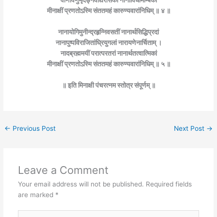
मीनाक्षीं प्रणतोऽस्मि संततमहं कारुण्यवारांनिधिम् ॥ ४ ॥
नानायोगिमुनीन्द्रहृन्निवसतीं नानार्थसिद्धिप्रदां
नानापुष्पविराजितांघ्रियुगलां नारायणेनार्चिताम् ।
नादब्रह्ममयीं परात्परतरां नानार्थतत्वात्मिकां
मीनाक्षीं प्रणतोऽस्मि संततमहं कारुण्यवारांनिधिम् ॥ ५ ॥
॥ इति मिनाक्षी पंचरत्नम स्तोत्र संपूर्णम् ॥
←
Previous Post
Next Post
→
Leave a Comment
Your email address will not be published.
Required fields
are marked
*
Type