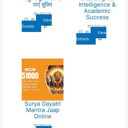
पाएं मुक्ति
Intelligence &
Academic
₹
5,100.00
Success
View
Details
₹
11,000.00
View
Details
Surya Gayatri
Mantra Jaap
Online
₹
1,000.00