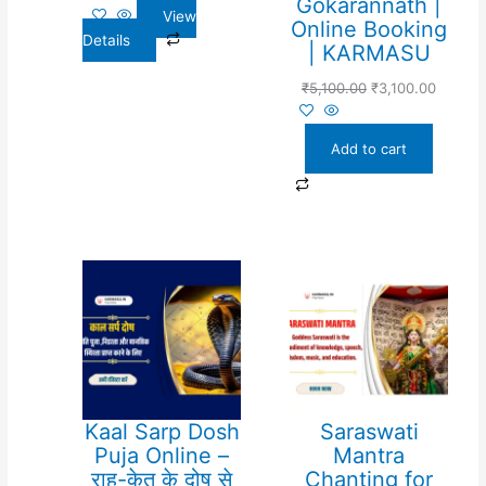
Gokarannath |
View
Online Booking
Details
| KARMASU
₹
5,100.00
₹
3,100.00
Add to cart
Kaal Sarp Dosh
Saraswati
Puja Online –
Mantra
राहु-केतु के दोष से
Chanting for