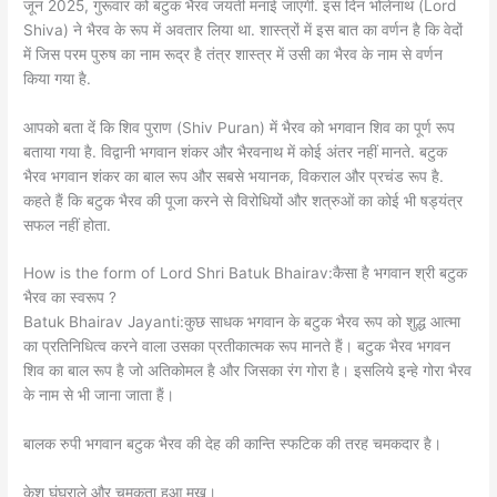
जून 2025, गुरूवार को बटुक भैरव जयंती मनाई जाएगी. इस दिन भोलेनाथ (Lord
Shiva) ने भैरव के रूप में अवतार लिया था. शास्त्रों में इस बात का वर्णन है कि वेदों
में जिस परम पुरुष का नाम रूद्र है तंत्र शास्त्र में उसी का भैरव के नाम से वर्णन
किया गया है.
आपको बता दें कि शिव पुराण (Shiv Puran) में भैरव को भगवान शिव का पूर्ण रूप
बताया गया है. विद्वानी भगवान शंकर और भैरवनाथ में कोई अंतर नहीं मानते. बटुक
भैरव भगवान शंकर का बाल रूप और सबसे भयानक, विकराल और प्रचंड रूप है.
कहते हैं कि बटुक भैरव की पूजा करने से विरोधियों और शत्रुओं का कोई भी षड्यंत्र
सफल नहीं होता.
How is the form of Lord Shri Batuk Bhairav:कैसा है भगवान श्री बटुक
भैरव का स्वरूप ?
Batuk Bhairav Jayanti:कुछ साधक भगवान के बटुक भैरव रूप को शुद्ध आत्मा
का प्रतिनिधित्व करने वाला उसका प्रतीकात्मक रूप मानते हैं। बटुक भैरव भगवन
शिव का बाल रूप है जो अतिकोमल है और जिसका रंग गोरा है। इसलिये इन्हे गोरा भैरव
के नाम से भी जाना जाता हैं।
बालक रुपी भगवान बटुक भैरव की देह की कान्ति स्फटिक की तरह चमकदार है।
केश घुंघराले और चमकता हुआ मुख।