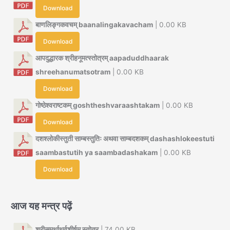
Download
बाणलिङ्गकवचम् baanalingakavacham
| 0.00 KB
Download
आपदुद्धारक श्रीहनूमत्स्तोत्रम् aapaduddhaarak
shreehanumatsotram
| 0.00 KB
Download
गोष्ठेश्वराष्टकम् goshtheshvaraashtakam
| 0.00 KB
Download
दशश्लोकीस्तुती साम्बस्तुतिः अथवा साम्बदशकम् dashashlokeestuti
saambastutih ya saambadashakam
| 0.00 KB
Download
आज यह मन्त्र पढ़ें
श्रीसमर्थाथर्वशीर्षम् स्तोत्र
| 74.00 KB