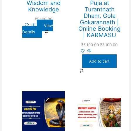
Wisdom and
Puja at
Knowledge
Turantnath
Dham, Gola
₹
5,100.00
Gokarannath |
View
Online Booking
Details
| KARMASU
₹
5,100.00
₹
3,100.00
Add to cart