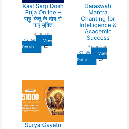
Kaal Sarp Dosh
Saraswati
Puja Online –
Mantra
राहु-केतु के दोष से
Chanting for
पाएं मुक्ति
Intelligence &
Academic
₹
5,100.00
Success
View
Details
₹
11,000.00
View
Details
Surya Gayatri