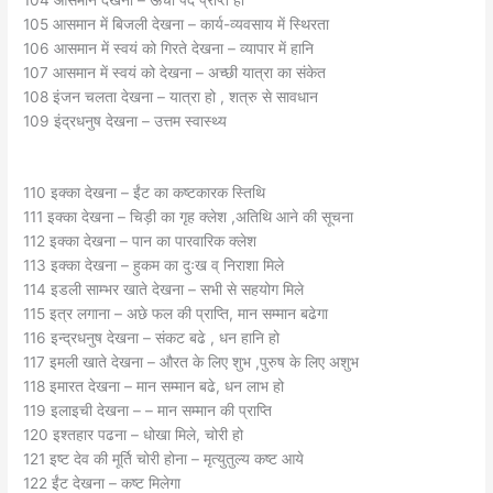
105 आसमान में बिजली देखना – कार्य-व्यवसाय में स्थिरता
106 आसमान में स्वयं को गिरते देखना – व्यापार में हानि
107 आसमान में स्वयं को देखना – अच्छी यात्रा का संकेत
108 इंजन चलता देखना – यात्रा हो , शत्रु से सावधान
109 इंद्रधनुष देखना – उत्तम स्वास्थ्य
110 इक्का देखना – ईंट का कष्टकारक स्तिथि
111 इक्का देखना – चिड़ी का गृह क्लेश ,अतिथि आने की सूचना
112 इक्का देखना – पान का पारवारिक क्लेश
113 इक्का देखना – हुकम का दुःख व् निराशा मिले
114 इडली साम्भर खाते देखना – सभी से सहयोग मिले
115 इत्र लगाना – अछे फल की प्राप्ति, मान सम्मान बढेगा
116 इन्द्रधनुष देखना – संकट बढे , धन हानि हो
117 इमली खाते देखना – औरत के लिए शुभ ,पुरुष के लिए अशुभ
118 इमारत देखना – मान सम्मान बढे, धन लाभ हो
119 इलाइची देखना – – मान सम्मान की प्राप्ति
120 इश्तहार पढना – धोखा मिले, चोरी हो
121 इष्ट देव की मूर्ति चोरी होना – मृत्युतुल्य कष्ट आये
122 ईंट देखना – कष्ट मिलेगा