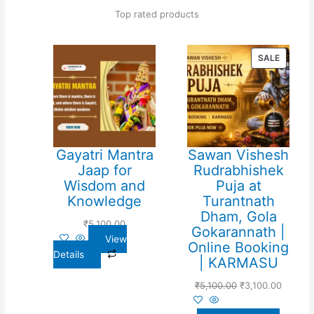
Top rated products
PRODU
SALE
ON
SALE
Gayatri Mantra
Sawan Vishesh
Jaap for
Rudrabhishek
Wisdom and
Puja at
Knowledge
Turantnath
Dham, Gola
₹
5,100.00
Gokarannath |
View
Online Booking
Details
| KARMASU
₹
5,100.00
₹
3,100.00