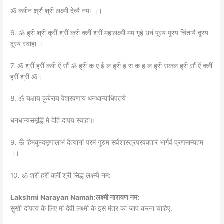
ॐ क्लीन क्ष्रौं श्रीं लक्ष्मी देव्यै नमः ।।
6. ॐ ह्री श्रीं क्रीं श्रीं क्रीं क्लीं श्रीं महालक्ष्मी मम गृहे धनं पूरय पूरय चिंतायै दूरय
दूरय स्वाहा ।
7. ॐ श्रीं ह्रीं क्लीं ऐं सौं ॐ ह्रीं क ए ई ल ह्रीं ह स क ह ल ह्रीं सकल ह्रीं सौं ऐं क्लीं
ह्रीं श्री ॐ।
8. ॐ यक्षाय कुबेराय वैश्रवणाय धनधान्याधिपतये
धनधान्यसमृद्धिं मे देहि दापय स्वाहा॥
9. ऊँ हिमकुन्दमृणालाभं दैत्यानां परमं गुरुम सर्वशास्त्रप्रवक्तारं भार्गवं प्रणमाम्यहम
।।
10. ॐ श्रीं ह्रीं क्लीं श्री सिद्ध लक्ष्म्यै नम:
Lakshmi Narayan Namah:लक्ष्मी नारायण नम:
सुखी दांपत्य के लिए मां देवी लक्ष्मी के इस मंत्र का जाप करना चाहिए.