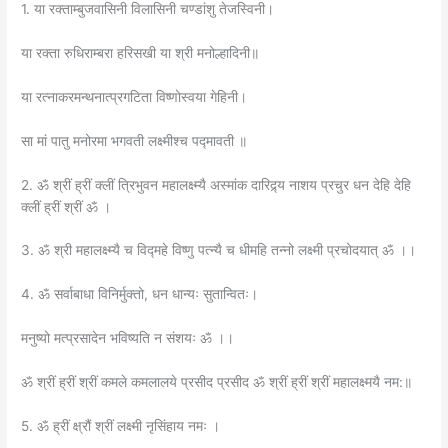
1. या रक्ताम्बुजवासिनी विलासिनी चण्डांशु तेजस्विनी।
या रक्ता रुधिराम्बरा हरिसखी या श्री मनोल्हादिनी॥
या रत्नाकरमन्थनात्प्रगटिता विष्णोस्वया गेहिनी।
सा मां पातु मनोरमा भगवती लक्ष्मीश्च पद्मावती ॥
2. ॐ श्रीं ह्रीं क्लीं त्रिभुवन महालक्ष्म्यै अस्मांक दारिद्र्य नाशय प्रचुर धन देहि देहि
क्लीं ह्रीं श्रीं ॐ ।
3. ॐ श्री महालक्ष्म्यै च विद्महे विष्णु पत्न्यै च धीमहि तन्नो लक्ष्मी प्रचोदयात् ॐ ।।
4. ॐ सर्वाबाधा विनिर्मुक्तो, धन धान्यः सुतान्वितः।
मनुष्यो मत्प्रसादेन भविष्यति न संशयः ॐ ।।
ॐ श्रीं ह्रीं श्रीं कमले कमलालये प्रसीद प्रसीद ॐ श्रीं ह्रीं श्रीं महालक्ष्मयै नम:॥
5. ॐ ह्रीं क्ष्रौं श्रीं लक्ष्मी नृसिंहाय नमः ।