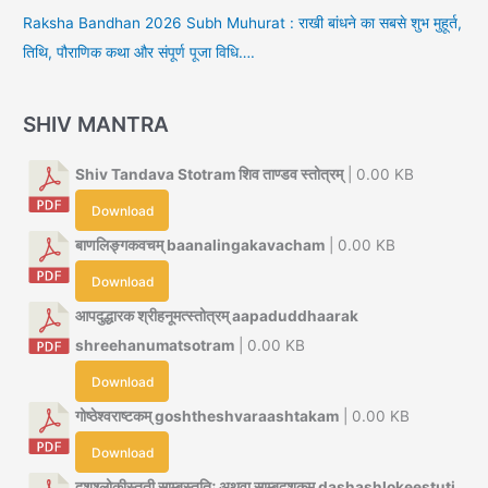
Raksha Bandhan 2026 Subh Muhurat : राखी बांधने का सबसे शुभ मुहूर्त,
तिथि, पौराणिक कथा और संपूर्ण पूजा विधि….
SHIV MANTRA
Shiv Tandava Stotram शिव ताण्डव स्तोत्रम्
| 0.00 KB
Download
बाणलिङ्गकवचम् baanalingakavacham
| 0.00 KB
Download
आपदुद्धारक श्रीहनूमत्स्तोत्रम् aapaduddhaarak
shreehanumatsotram
| 0.00 KB
Download
गोष्ठेश्वराष्टकम् goshtheshvaraashtakam
| 0.00 KB
Download
दशश्लोकीस्तुती साम्बस्तुतिः अथवा साम्बदशकम् dashashlokeestuti