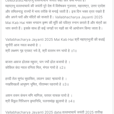
celebrated:महाप्रभु वल्लभाचार्य जयंती कहाँ और कैसे मनाते हैं?
महाप्रभु वल्लभाचार्य की जयंती पूरे देश में विशेषकर गुजरात, महाराष्ट्र, उत्तर प्रदेश
और तमिलनाडु राज्यों में भव्य तरीके से मनाई जाती है। इस दिन भक्त व्रत रखते हैं
और अपने घरों और मंदिरों को सजाते हैं। Vallabhacharya Jayanti 2025
Mai Kab Hai भक्त भगवान कृष्ण की मूर्ति को पवित्र स्नान कराते हैं और मंत्रों का
जाप करते हैं। इसके साथ ही कई जगहों पर यज्ञों का भी आयोजन किया जाता है।
Vallabhacharya Jayanti 2025 Mai Kab Hai श्री महाप्रभुजी की बधाई
सुनोंरी आज नवल बधायो हे ।
श्री लक्ष्मण गृह प्रकट भये हें, श्री वल्लभ मन भायो हे ॥1॥
बाजत आवज ढोलक महुवर, घन ज्यों ढोल बजायो हे ।
कोकिल कंठ नवल वनिता मिल, मंगल गायो हे ॥2॥
हरदी तेल सुगंध सुवासित, लालन उबट न्हावायो हे ।
नखशिखलों आभूषण भूषित, पीताम्बर पहरायो हे ॥3॥
अशन वसन कंचन मणि माणिक, घरघर याचक पायो हे ।
श्री विठ्ठल गिरिधरन कृपानिधि, पलनामांझ झुलायो हे ॥4॥
Vallabhacharya Jayanti 2025 date:वल्लभाचार्य जयंती 2025 तारीख