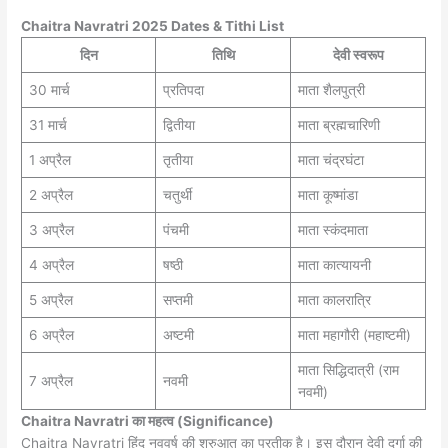
Chaitra Navratri 2025 Dates & Tithi List
दिन
तिथि
देवी स्वरूप
30 मार्च
प्रतिपदा
माता शैलपुत्री
31 मार्च
द्वितीया
माता ब्रह्मचारिणी
1 अप्रैल
तृतीया
माता चंद्रघंटा
2 अप्रैल
चतुर्थी
माता कूष्मांडा
3 अप्रैल
पंचमी
माता स्कंदमाता
4 अप्रैल
षष्ठी
माता कात्यायनी
5 अप्रैल
सप्तमी
माता कालरात्रि
6 अप्रैल
अष्टमी
माता महागौरी (महाष्टमी)
माता सिद्धिदात्री (राम
7 अप्रैल
नवमी
नवमी)
Chaitra Navratri का महत्व (Significance)
Chaitra Navratri हिंदू नववर्ष की शुरुआत का प्रतीक है। इस दौरान देवी दुर्गा की