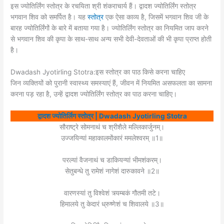
इस ज्योतिर्लिंग स्तोत्र के रचयिता श्री शंकराचार्य हैं। द्वादश ज्योतिर्लिंग स्तोत्र
भगवान शिव को समर्पित है। यह
स्तोत्र
एक ऐसा काव्य है, जिसमें भगवान शिव जी के
बारह ज्योतिर्लिंगों के बारे में बताया गया है। ज्योतिर्लिंग स्तोत्र का नियमित जाप करने
से भगवान शिव की कृपा के साथ-साथ अन्य सभी देवी-देवताओं की भी कृपा प्राप्त होती
है।
Dwadash Jyotirling Stotra:इस स्तोत्र का पाठ किसे करना चाहिए
जिन व्यक्तियों को पुरानी स्वास्थ्य समस्याएं हैं, जीवन में नियमित असफलता का सामना
करना पड़ रहा है, उन्हें द्वादश ज्योतिर्लिंग स्तोत्र का पाठ करना चाहिए।
द्वादश ज्योतिर्लिग स्तोत्र | Dwadash Jyotirling Stotra
सौराष्ट्रे सोमनाथं च श्रीशैले मल्लिकार्जुनम्‌।
उज्जयिन्यां महाकालमोंकारं ममलेश्वरम्‌ ॥1॥
परल्यां वैजनाथं च डाकियन्यां भीमशंकरम्‌।
सेतुबन्धे तु रामेशं नागेशं दारुकावने ॥2॥
वारणस्यां तु विश्वेशं त्र्यम्बकं गौतमी तटे।
हिमालये तु केदारं ध्रुष्णेशं च शिवालये ॥3॥