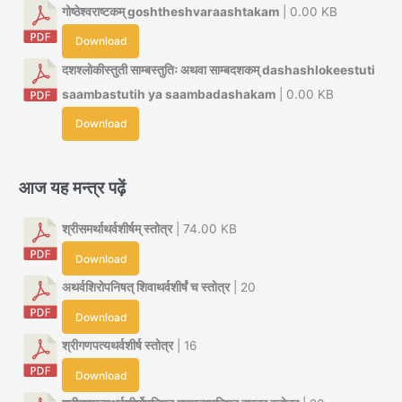
गोष्ठेश्वराष्टकम् goshtheshvaraashtakam
| 0.00 KB
Download
दशश्लोकीस्तुती साम्बस्तुतिः अथवा साम्बदशकम् dashashlokeestuti
saambastutih ya saambadashakam
| 0.00 KB
Download
आज यह मन्त्र पढ़ें
श्रीसमर्थाथर्वशीर्षम् स्तोत्र
| 74.00 KB
Download
अथर्वशिरोपनिषत् शिवाथर्वशीर्षं च स्तोत्र
| 20
Download
श्रीगणपत्यथर्वशीर्ष स्तोत्र
| 16
Download