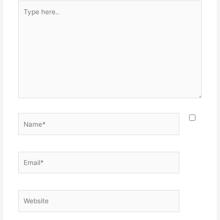
Type
here..
Name*
Email*
Website