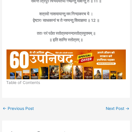
सेवन्ते त्रिपुरं त्वभेदमतयो गच्छन्तु मोक्षन्तु ते ॥ 11 ॥
शत्रवो नाशमायान्तु मम निन्दाकरच ये ।
द्वेष्टारः साधकानां च ते नश्यन्तु शिवाज्ञया ॥ 12 ॥
ततः परं पठेत स्तोत्रमानन्दस्तोत्रमुत्तमम् ॥
॥ इति शान्ति स्तोत्रम् ॥
Table of Contents
←
Previous Post
Next Post
→