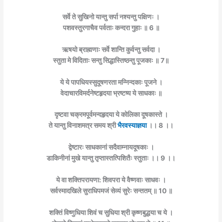
सर्वे ते सुखिनो यान्तु सर्पा नश्यन्तु पक्षिणः ।
पशवस्तुरगाचैव पर्वताः कन्दरा गुहाः ॥ 6 ॥
ऋषयो ब्राह्मणाः सर्वे शान्ति कुर्वन्तु सर्वदा ।
स्तुता मे विदिताः सन्तु सिद्धास्तिष्ठन्तु पूजकाः ॥ 7॥
ये ये पापधियस्सुदूषणरता मन्निन्दकाः पूजने ।
वेदाचारविमर्दनेष्टहृदया भ्रष्टष्य ये साधकाः ॥
दृष्टवा चक्रमपूर्वमन्दहृदया ये कोलिका दूषकास्ते ।
ते यान्तु विनाशमत्र समय श्री
भैरवस्याज्ञया
।। 8 ।।
द्वेष्टारः साधकानां सदैवाम्नायदूषकाः ।
डाकिनीनां मुखे यान्तु तृप्तास्तत्पिशितैः स्तुताः ।। 9 ।।
ये वा शक्तिपरायणा: शिवपरा ये वैष्णवाः साधवः ।
सर्वस्मादखिले सुराधिपमजं सेव्यं सुरेः सन्ततम् ॥ 10 ॥
शक्तिं विष्णुधिया शिवं च सुधिया श्री कृष्णबुद्धया च ये ।