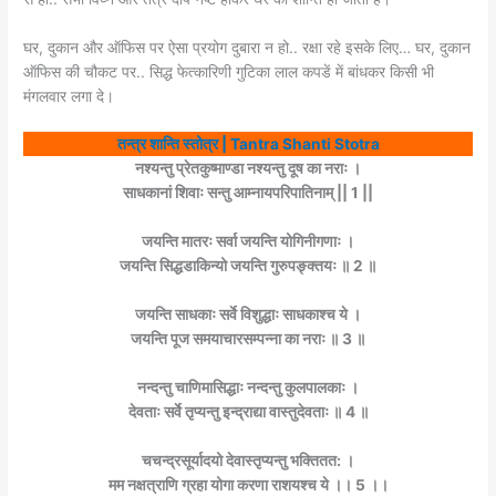
घर, दुकान और ऑफिस पर ऐसा प्रयोग दुबारा न हो.. रक्षा रहे इसके लिए… घर, दुकान
ऑफिस की चौकट पर.. सिद्ध फेत्कारिणी गुटिका लाल कपडें में बांधकर किसी भी
मंगलवार लगा दे।
तन्त्र शान्ति स्तोत्र | Tantra Shanti Stotra
नश्यन्तु प्रेतकुष्माण्डा नश्यन्तु दूष का नराः ।
साधकानां शिवाः सन्तु आम्नायपरिपातिनाम् || 1 ||
जयन्ति मातरः सर्वा जयन्ति योगिनीगणाः ।
जयन्ति सिद्धडाकिन्यो जयन्ति गुरुपङ्क्तयः ॥ 2 ॥
जयन्ति साधकाः सर्वे विशुद्धाः साधकाश्च ये ।
जयन्ति पूज समयाचारसम्पन्ना का नराः ॥ 3 ॥
नन्दन्तु चाणिमासिद्धाः नन्दन्तु कुलपालकाः ।
देवताः सर्वे तृप्यन्तु इन्द्राद्या वास्तुदेवताः ॥ 4 ॥
चचन्द्रसूर्यादयो देवास्तृप्यन्तु भक्तितत: ।
मम नक्षत्राणि ग्रहा योगा करणा राशयश्च ये ।। 5 ।।