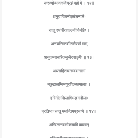
करूणोन्मादकविग्रहं महो मे ॥ १२॥
अनुयायिमनोज्ञवंशनालै-
रवतु स्पर्शितवल्लवीविमोहैः ।
अनघस्मितशीतलैरसौ माम्
अनुकम्पासरिदम्बुजैरपाङ्गैः ॥ १३॥
अधराहितचारूवंशनाला
मकुटालम्बिमयूरपिञ्च्छमालाः ।
हरिनीलशिलाविभङ्गनीलाः
प्रतिभाः सन्तु ममान्तिमप्रयाणे ॥ १४॥
अखिलानवलोकयामि कालान्