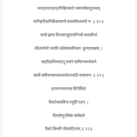
भस्त्रायन्त्रप्रणिहितकरो भक्तजीवातुरव्याद्
वारिक्रीडानिबिडवसनो वल्लवीवल्लभो नः ॥ २०॥
वासो हृत्वा दिनकरसुतासन्निधौ वल्लवीनां
लीलास्मेरो जयति ललितामास्थितः कुन्दशाखाम् ।
सव्रीडाभिस्तदनु वसने ताभिरभ्यर्थ्यमाने
कामी कश्चित्करकमलयोरञ्जलिं याचमानः ॥ २१॥
इत्यनन्यमनसा विनिर्मितां
वेंकटेशकविना स्तुतिं पठन् ।
दिव्यवेणुरसिकं समीक्षते
दैवतं किमपि यौवतप्रियम् ॥ २२॥