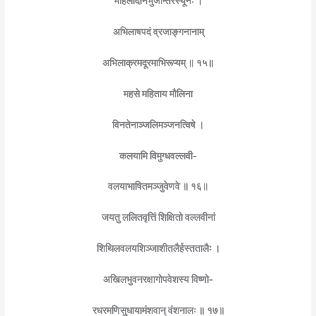
महिलादीनभुजान्तरस्यूनः ।
अभिलाषपदं व्रजाङ्गनानाम्
अभिलाक्रमदूरमाभिरूप्यम् ॥ १५॥
महसे महिताय मौलिना
विनतेनाञ्जलिमञ्जनत्विषे ।
कलयामि विमुग्धवल्लवी-
वलयाभाषितमञ्जुवेणवे ॥ १६॥
जयतु ललितवृत्तिं शिक्षितो वल्लवीनां
शिथिलवलयशिञ्जाशीतलैर्हस्ततालैः ।
अखिलभुवनरक्षागोपवेशस्य विष्णो-
रधरमणिसुधायामंशवान् वंशनालः ॥ १७॥