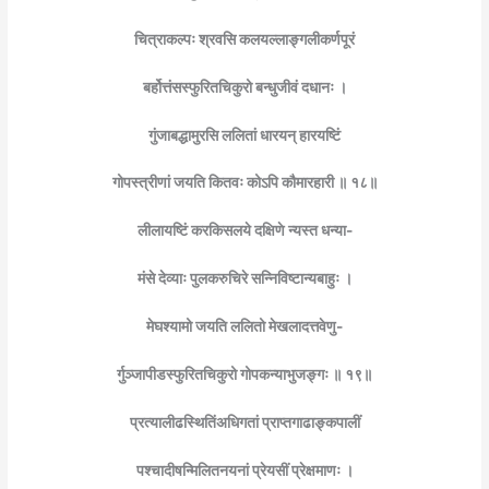
चित्राकल्पः श्रवसि कलयल्लाङ्गलीकर्णपूरं
बर्होत्तंसस्फुरितचिकुरो बन्धुजीवं दधानः ।
गुंजाबद्धामुरसि ललितां धारयन् हारयष्टिं
गोपस्त्रीणां जयति कितवः कोऽपि कौमारहारी ॥ १८॥
लीलायष्टिं करकिसलये दक्षिणे न्यस्त धन्या-
मंसे देव्याः पुलकरुचिरे सन्निविष्टान्यबाहुः ।
मेघश्यामो जयति ललितो मेखलादत्तवेणु-
र्गुञ्जापीडस्फुरितचिकुरो गोपकन्याभुजङ्गः ॥ १९॥
प्रत्यालीढस्थितिंअधिगतां प्राप्तगाढाङ्कपालीं
पश्चादीषन्मिलितनयनां प्रेयसीं प्रेक्षमाणः ।