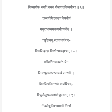
मिथ्यागोपः सपदि नयने मीलयन् विश्वगोप्ता ॥ ६॥
व्रजयोषिदपाङ्ग वेधनीयं
मथुराभाग्यमनन्यभोग्यमीडे ।
वसुदेववधू स्तनन्धयं तद्-
किमपि ब्रह्म किशोरभावदृश्यम् ॥ ८॥
परिवर्तितकन्धरं भयेन
स्मितफुल्लाधरपल्लवं स्मरामि ।
विटपित्वनिरासकं कयोश्चिद्-
विपुलोलूखलकर्षकं कुमारम् ॥ ९॥
निकटेषु निशामयामि नित्यं