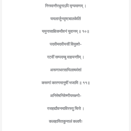
निगमान्तैरधुनाऽपि मृग्यमाणम् ।
यमलार्जुनदृष्टबालकेलिं
यमुनासाक्षिकयौवनं युवानम् ॥ १०॥
पदवीमदवीयसीं विमुक्ते-
रटवीं सम्पदम्बु वाहयन्तीम् ।
अरूणाधरसाभिलाषवंशां
करूणां कारणमानुषीं भजामि ॥ ११॥
अनिमेषनिवेष्णीयमक्ष्णो-
रजहद्यौवनमाविरस्तु चित्ते ।
कलहायितकुन्तलं कलापैः