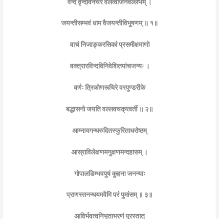
वन्दे वृन्दावनचरं वलव्वीजनवल्लभम् ।
जयन्तीसम्भवं धाम वैजयन्तीविभूषणम् ॥ १॥
वाचं निजाङ्करसिकां प्रसमीक्षमाणो
वक्त्रारविन्दविनिवेशितपांचजन्यः ।
वर्णः त्रिकोणरूचिरे वरपुण्डरीके
बद्धासनो जयति वल्लवचक्रवर्ती ॥ २॥
आम्नायगन्धरुदितस्फुरिताधरोष्ठम्
आस्राविलेक्षणमनुक्षणमन्दहासम् ।
गोपालडिम्भवपुषं कुहना जनन्याः
प्राणस्तनन्धयमवैमि परं पुमांसम् ॥ ३॥
आविर्भवत्वनिभृताभरणं पुरस्तात्