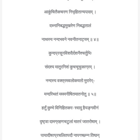
आकुंचितैकचरण निभृहितान्यपादम् ।
दध्नानिबद्धमुखरेण निबद्धतालं
नाथस्य नन्दभवने नवनीतनाट्यम् ॥ ४॥
कुन्दप्रसूनविशदैर्दशनैश्चर्तुभिः
संदश्य मातुरनिशं कुचचूचुकाग्रम् ।
नन्दस्य वक्त्रमवलोकयतो मुरारेर्-
मन्दस्थितं मममनीषितमातनोतु ॥ ५॥
हर्तुं कुम्भे विनिहितकरः स्वादु हैयङ्गवीनं
दृष्ट्वा दामग्रहणचटुलां मातरं जातरोषाम् ।
पायादीषत्प्रचलितपदौ नापगच्छन्न तिष्ठन्