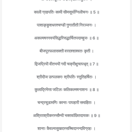
कालॊ ग्रहपतिः कामी सॊमसूर्याग्निलॊचनः ॥ 5 ॥
पाशाङ्कुशधरश्चण्डॊ गुणातीतॊ निरञ्जनः ।
अकल्मषस्स्वयंसिद्धस्सिद्धार्चितपदाम्बुजः ॥ 6 ॥
बीजपूरफलासक्तॊ वरदश्शाश्वतः कृती ।
द्विजप्रियॊ वीतभयॊ गदी चक्रीक्षुचापधृत् ॥ 7 ॥
श्रीदॊज उत्पलकरः श्रीपतिः स्तुतिहर्षितः ।
कुलाद्रिभॆत्ता जटिलः कलिकल्मषनाशनः ॥ 8 ॥
चन्द्रचूडामणिः कान्तः पापहारी समाहितः ।
अश्रितश्रीकरस्सौम्यॊ भक्तवांछितदायकः ॥ 9 ॥
शान्तः कैवल्यसुखदस्सच्चिदानन्दविग्रहः ।