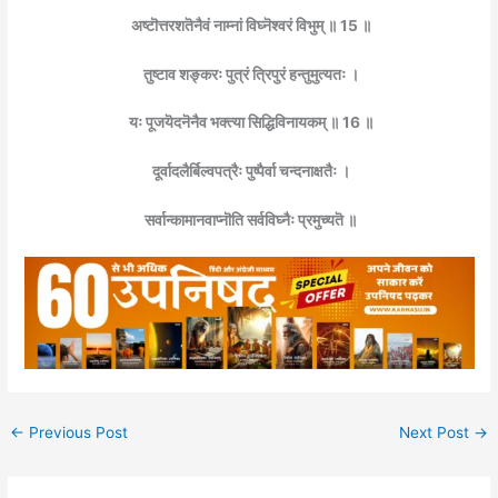
अष्टॊत्तरशतॆनैवं नाम्नां विघ्नॆश्वरं विभुम् ॥ 15 ॥
तुष्टाव शङ्करः पुत्रं त्रिपुरं हन्तुमुत्यतः ।
यः पूजयॆदनॆनैव भक्त्या सिद्धिविनायकम् ॥ 16 ॥
दूर्वादलैर्बिल्वपत्रैः पुष्पैर्वा चन्दनाक्षतैः ।
सर्वान्कामानवाप्नॊति सर्वविघ्नैः प्रमुच्यतॆ ॥
←
Previous Post
Next Post
→