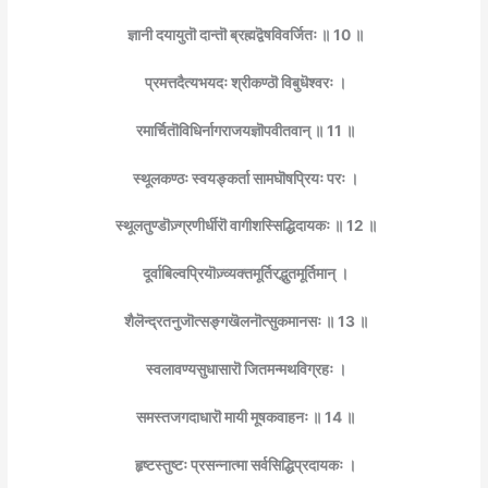
ज्ञानी दयायुतॊ दान्तॊ ब्रह्मद्वॆषविवर्जितः ॥ 10 ॥
प्रमत्तदैत्यभयदः श्रीकण्ठॊ विबुधॆश्वरः ।
रमार्चितॊविधिर्नागराजयज्ञॊपवीतवान् ॥ 11 ॥
स्थूलकण्ठः स्वयङ्कर्ता सामघॊषप्रियः परः ।
स्थूलतुण्डॊज़्ग्रणीर्धीरॊ वागीशस्सिद्धिदायकः ॥ 12 ॥
दूर्वाबिल्वप्रियॊज़्व्यक्तमूर्तिरद्भुतमूर्तिमान् ।
शैलॆन्द्रतनुजॊत्सङ्गखॆलनॊत्सुकमानसः ॥ 13 ॥
स्वलावण्यसुधासारॊ जितमन्मथविग्रहः ।
समस्तजगदाधारॊ मायी मूषकवाहनः ॥ 14 ॥
हृष्टस्तुष्टः प्रसन्नात्मा सर्वसिद्धिप्रदायकः ।