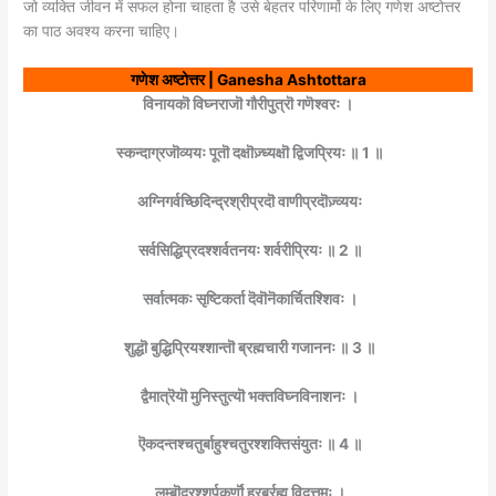
जो व्यक्ति जीवन में सफल होना चाहता है उसे बेहतर परिणामों के लिए गणेश अष्टोत्तर
का पाठ अवश्य करना चाहिए।
गणेश अष्टोत्तर | Ganesha Ashtottara
विनायकॊ विघ्नराजॊ गौरीपुत्रॊ गणॆश्वरः ।
स्कन्दाग्रजॊव्ययः पूतॊ दक्षॊज़्ध्यक्षॊ द्विजप्रियः ॥ 1 ॥
अग्निगर्वच्छिदिन्द्रश्रीप्रदॊ वाणीप्रदॊज़्व्ययः
सर्वसिद्धिप्रदश्शर्वतनयः शर्वरीप्रियः ॥ 2 ॥
सर्वात्मकः सृष्टिकर्ता दॆवॊनॆकार्चितश्शिवः ।
शुद्धॊ बुद्धिप्रियश्शान्तॊ ब्रह्मचारी गजाननः ॥ 3 ॥
द्वैमात्रॆयॊ मुनिस्तुत्यॊ भक्तविघ्नविनाशनः ।
ऎकदन्तश्चतुर्बाहुश्चतुरश्शक्तिसंयुतः ॥ 4 ॥
लम्बॊदरश्शूर्पकर्णॊ हरर्ब्रह्म विदुत्तमः ।