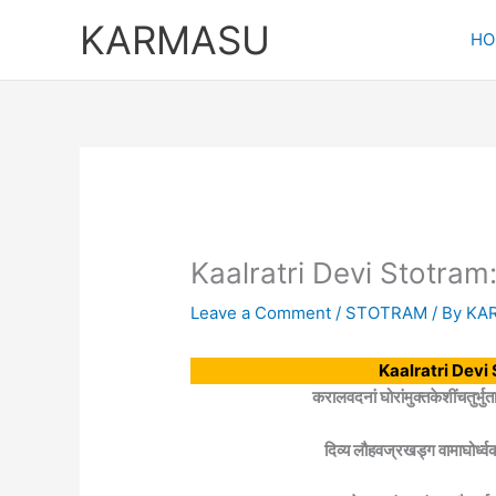
Skip
KARMASU
to
HO
content
Kaalratri Devi Stotram:माँ 
Leave a Comment
/
STOTRAM
/ By
KA
Kaalratri Devi Sto
करालवदनां घोरांमुक्तकेशींचतुर्भुता
दिव्य लौहवज्रखड्ग वामाघो‌र्ध्व