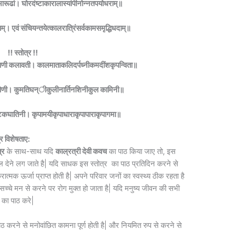
दभारूढां। घोरदंष्टाकारालास्यांपीनोन्नतपयोधराम्॥
्। एवं संचियन्तयेत्कालरात्रिंसर्वकामसमृद्धिधदाम्॥
!! स्तोत्र !!
ल्याणी कलावती। कालमाताकलिदर्पध्नीकमदींशकृपन्विता॥
िणी। कुमतिघन्ीकुलीनार्तिनशिनीकुल कामिनी॥
लकण्टकघातिनी। कृपामयीकृपाधाराकृपापाराकृपागमा॥
्र विशेषताए:
्र
के साथ-साथ यदि
काल्रत्री देवी कवच
का पाठ किया जाए तो, इस
फल देने लग जाते है| यदि साधक इस स्तोत्र का पाठ प्रतिदिन करने से
त्मक ऊर्जा प्राप्त होती है| अपने परिवार जनों का स्वस्थ्य ठीक रहता है
सच्चे मन से करने पर रोग मुक्त हो जाता है| यदि मनुष्य जीवन की सभी
र का पाठ करे|
ठ करने से मनोवांछित कामना पूर्ण होती है| और नियमित रुप से करने से