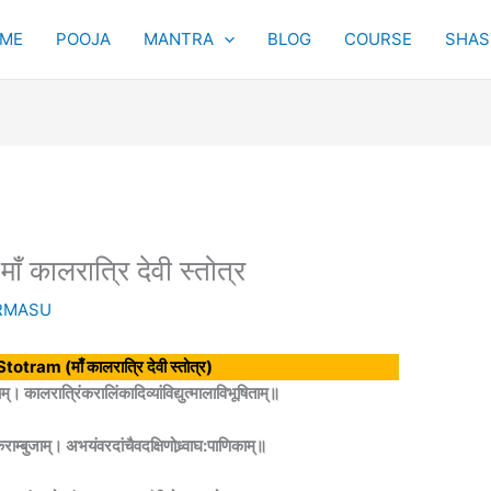
ME
POOJA
MANTRA
BLOG
COURSE
SHAST
कालरात्रि देवी स्तोत्र
RMASU
tram (माँ कालरात्रि देवी स्तोत्र)
म्। कालरात्रिंकरालिंकादिव्यांविद्युत्मालाविभूषिताम्॥
कराम्बुजाम्। अभयंवरदांचैवदक्षिणोध्र्वाघ:पाणिकाम्॥