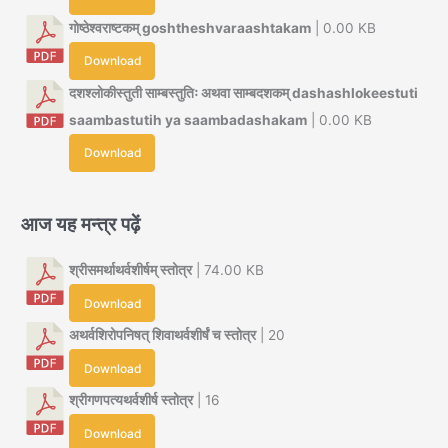
गोष्ठेश्वराष्टकम् goshtheshvaraashtakam
| 0.00 KB
Download
दशश्लोकीस्तुती साम्बस्तुतिः अथवा साम्बदशकम् dashashlokeestuti
saambastutih ya saambadashakam
| 0.00 KB
Download
आज यह मन्त्र पढ़ें
श्रीसमर्थाथर्वशीर्षम् स्तोत्र
| 74.00 KB
Download
अथर्वशिरोपनिषत् शिवाथर्वशीर्षं च स्तोत्र
| 20
Download
श्रीगणपत्यथर्वशीर्ष स्तोत्र
| 16
Download