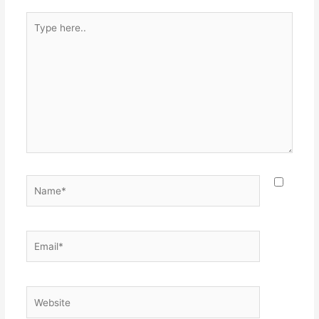
Type
here..
Name*
Email*
Website