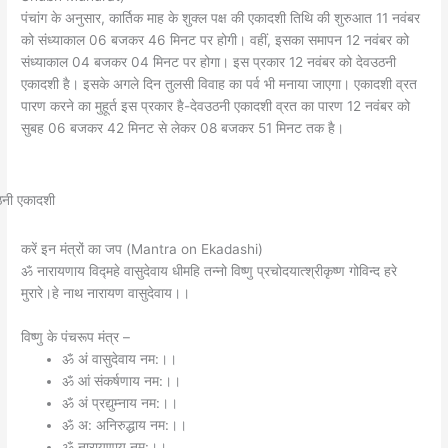
पंचांग के अनुसार, कार्तिक माह के शुक्ल पक्ष की एकादशी तिथि की शुरुआत 11 नवंबर
को संध्याकाल 06 बजकर 46 मिनट पर होगी। वहीं, इसका समापन 12 नवंबर को
संध्याकाल 04 बजकर 04 मिनट पर होगा। इस प्रकार 12 नवंबर को देवउठनी
एकादशी है। इसके अगले दिन तुलसी विवाह का पर्व भी मनाया जाएगा। एकादशी व्रत
पारण करने का मुहूर्त इस प्रकार है-देवउठनी एकादशी व्रत का पारण 12 नवंबर को
सुबह 06 बजकर 42 मिनट से लेकर 08 बजकर 51 मिनट तक है।
करें इन मंत्रों का जप (Mantra on Ekadashi)
ॐ नारायणाय विद्महे वासुदेवाय धीमहि तन्नो विष्णु प्रचोदयात्श्रीकृष्ण गोविन्द हरे
मुरारे।हे नाथ नारायण वासुदेवाय।।
विष्णु के पंचरूप मंत्र –
ॐ अं वासुदेवाय नम:।।
ॐ आं संकर्षणाय नम:।।
ॐ अं प्रद्युम्नाय नम:।।
ॐ अ: अनिरुद्धाय नम:।।
ॐ नारायणाय नम:।।