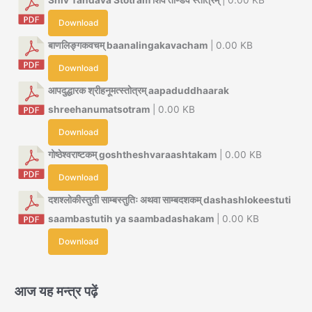
Download
बाणलिङ्गकवचम् baanalingakavacham
| 0.00 KB
Download
आपदुद्धारक श्रीहनूमत्स्तोत्रम् aapaduddhaarak
shreehanumatsotram
| 0.00 KB
Download
गोष्ठेश्वराष्टकम् goshtheshvaraashtakam
| 0.00 KB
Download
दशश्लोकीस्तुती साम्बस्तुतिः अथवा साम्बदशकम् dashashlokeestuti
saambastutih ya saambadashakam
| 0.00 KB
Download
आज यह मन्त्र पढ़ें