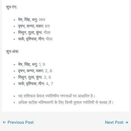
शुभ रंग:
मेष, सिंह, धनु:
लाल
वृषभ, कन्या, मकर:
हरा
मिथुन, तुला, कुंभ:
नीला
कर्क, वृश्चिक, मीन:
पीला
शुभ अंक:
मेष, सिंह, धनु:
1, 9
वृषभ, कन्या, मकर:
2, 8
मिथुन, तुला, कुंभ:
3, 6
कर्क, वृश्चिक, मीन:
4, 7
यह राशिफल केवल ज्योतिषीय गणनाओं पर आधारित है।
अधिक सटीक भविष्यवाणी के लिए किसी कुशल ज्योतिषी से सलाह लें।
←
Previous Post
Next Post
→