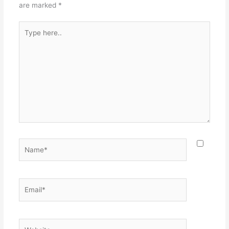
are marked
*
Type
here..
Name*
Email*
Website