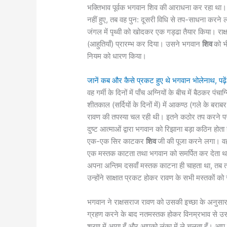
भक्तिभाव पूर्वक भगवान शिव की आराधना कर रहा था
नहीं हुए, तब वह पुन: दूसरी विधि से तप-साधना करने ल
जंगल में पृथ्वी को खोदकर एक गड्ढा तैयार किया। राक
(आहुतियाँ) प्रारम्भ कर दिया। उसने भगवान
शिव
को भ
नियम को धारण किया।
जानें कब और कैसे प्रकट हुए थे भगवान भोलेनाथ, पढ़
वह गर्मी के दिनों में पाँच अग्नियों के बीच में बैठकर पं
शीतकाल (सर्दियों के दिनों में) में आकण्ठ (गले के बर
रावण की तपस्या चल रही थी। इतने कठोर तप करने पर 
दुष्ट आत्माओं द्वारा भगवान को रिझाना बड़ा कठिन होता
एक-एक सिर काटकर
शिव
जी की पूजा करने लगा। व
एक मस्तक काटता तथा भगवान को समर्पित कर देता 
अपना अन्तिम दसवाँ मस्तक काटना ही चाहता था, तब त
उन्होंने साक्षात प्रकट होकर रावण के सभी मस्तकों को स्
भगवान ने राक्षसराज रावण को उसकी इच्छा के अनु
ग्रहण करने के बाद नतमस्तक होकर विनम्रभाव से उसन
शरण में आया हूँ और आपको लंका में ले चलता हूँ। 