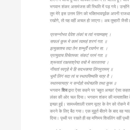
भगवान शंकर असमंजस की स्थिति में पड़ गये। उन्हों
तुम मेरे इस उत्तम लिंग को भक्तिभावपूर्वक अपनी राजधानी
रखोगे, तो यह वहीं अचल हो जाएगा। अब तुम्हारी जैसी इ
प्रसन्नोभव देवेश लंकां च त्वां नयाम्यहम् ।
सफलं कुरू मे कामं त्वामहं शरणं गत: ॥
इत्युक्तश्च तदा तेन शम्भुर्वै रावणेन स: ।
प्रत्युवाच विचेतस्क: संकटं परमं गत: ॥
श्रूयतां राक्षसश्रेष्ठ वचो मे सारवत्तया ।
नीयतां स्वगृहे मे हि सदभक्त्या लिंगमुत्तमम् ॥
भूमौ लिंगं यदा त्वं च स्थापयिष्यसि यत्र वै ।
स्थास्यत्यत्र न सन्देहो यथेच्छसि तथा कुरू ॥
भगवान
शिव
द्वारा ऐसा कहने पर ‘बहुत अच्छा’ ऐसा 
लंका की ओर चल दिया। भगवान शंकर की मायाशक्ति के प्रभ
इच्छा हुई। सामर्थ्यशाली रावण मूत्र के वेग को रोकने 
करने के लिए बैठ गया। एक मुहूर्त बीतने के बाद वह ग्व
दिया। पृथ्वी पर रखते ही वह मणिमय शिवलिंग वहीं पृथ्वी 