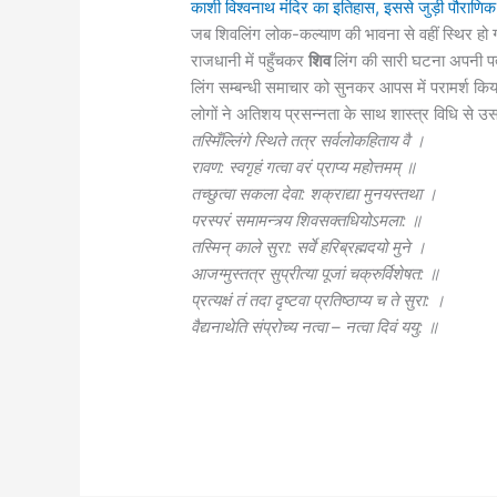
काशी विश्वनाथ मंदिर का इतिहास, इससे जुड़ी पौरा
जब शिवलिंग लोक-कल्याण की भावना से वहीं स्थिर 
राजधानी में पहुँचकर
शिव
लिंग की सारी घटना अपनी पत्
लिंग सम्बन्धी समाचार को सुनकर आपस में परामर्श कि
लोगों ने अतिशय प्रसन्नता के साथ शास्त्र विधि से उ
तस्मिँल्लिंगे स्थिते तत्र सर्वलोकहिताय वै ।
रावण: स्वगृहं गत्वा वरं प्राप्य महोत्तमम् ॥
तच्छुत्वा सकला देवा: शक्राद्या मुनयस्तथा ।
परस्परं समामन्त्र्य शिवसक्तधियोऽमला: ॥
तस्मिन् काले सुरा: सर्वे हरिब्रह्मदयो मुने ।
आजग्मुस्तत्र सुप्रीत्या पूजां चक्रुर्विशेषत: ॥
प्रत्यक्षं तं तदा दृष्टवा प्रतिष्ठाप्य च ते सुरा: ।
वैद्यनाथेति संप्रोच्य नत्वा – नत्वा दिवं ययु: ॥