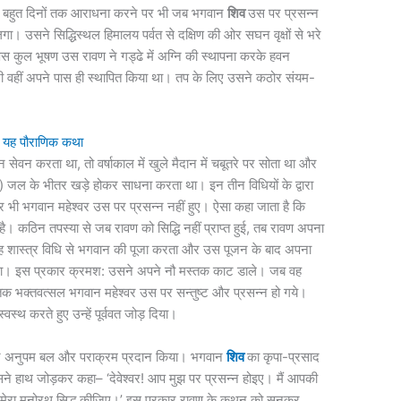
। बहुत दिनों तक आराधना करने पर भी जब भगवान
शिव
उस पर प्रसन्न
गा। उसने सिद्धिस्थल हिमालय पर्वत से दक्षिण की ओर सघन वृक्षों से भरे
्षस कुल भूषण उस रावण ने गड्ढे में अग्नि की स्थापना करके हवन
ी वहीं अपने पास ही स्थापित किया था। तप के लिए उसने कठोर संयम-
ें यह पौराणिक कथा
चाग्नि सेवन करता था, तो वर्षाकाल में खुले मैदान में चबूतरे पर सोता था और
ाबर) जल के भीतर खड़े होकर साधना करता था। इन तीन विधियों के द्वारा
भी भगवान महेश्वर उस पर प्रसन्न नहीं हुए। ऐसा कहा जाता है कि
 है। कठिन तपस्या से जब रावण को सिद्धि नहीं प्राप्त हुई, तब रावण अपना
ह शास्त्र विधि से भगवान की पूजा करता और उस पूजन के बाद अपना
था। इस प्रकार क्रमश: उसने अपने नौ मस्तक काट डाले। जब वह
क भक्तवत्सल भगवान महेश्वर उस पर सन्तुष्ट और प्रसन्न हो गये।
वस्थ करते हुए उन्हें पूर्ववत जोड़ दिया।
सार अनुपम बल और पराक्रम प्रदान किया। भगवान
शिव
का कृपा-प्रसाद
े हाथ जोड़कर कहा– ‘देवेश्वर! आप मुझ पर प्रसन्न होइए। मैं आपकी
आप मेरा मनोरथ सिद्ध कीजिए।’ इस प्रकार रावण के कथन को सुनकर